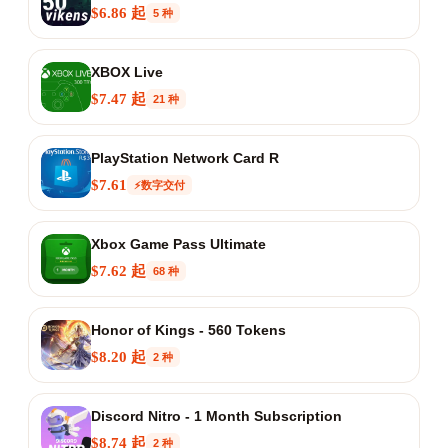
$6.86 起
5 种
XBOX Live
$7.47 起
21 种
PlayStation Network Card R
$7.61
⚡数字交付
Xbox Game Pass Ultimate
$7.62 起
68 种
Honor of Kings - 560 Tokens
$8.20 起
2 种
Discord Nitro - 1 Month Subscription
$8.74 起
2 种