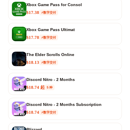
Xbox Game Pass for Consol
$17.38
⚡数字交付
Xbox Game Pass Ultimat
$17.78
⚡数字交付
The Elder Scrolls Online
$18.13
⚡数字交付
Discord Nitro - 2 Months
$18.74 起
5 种
Discord Nitro - 2 Months Subscription
$18.74
⚡数字交付
Blizzard