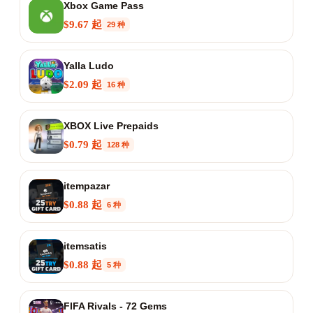
Xbox Game Pass
$9.67 起
29 种
Yalla Ludo
$2.09 起
16 种
XBOX Live Prepaids
$0.79 起
128 种
itempazar
$0.88 起
6 种
itemsatis
$0.88 起
5 种
FIFA Rivals - 72 Gems