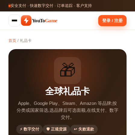
安全支付 · 快速数字交付 · 订单追踪 · 客户支持
YouTo
Game
登录 / 注册
首页
/
礼品卡
🎁
全球礼品卡
Apple、Google Play、Steam、Amazon 等品牌;按
分类或国家筛选,选品牌后可选面额,在线支付、数字
交付。
⚡ 数字交付
🛡 正规货源
↩ 失败退款