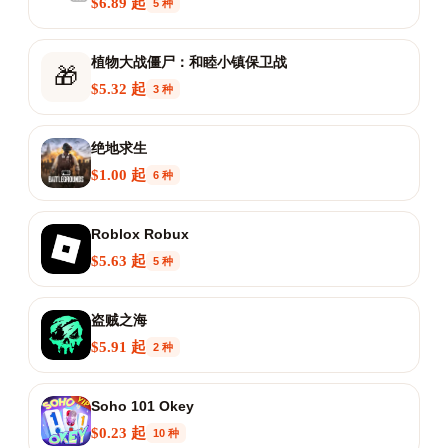
$6.89 起
5 种
植物大战僵尸：和睦小镇保卫战
🎁
$5.32 起
3 种
绝地求生
$1.00 起
6 种
Roblox Robux
$5.63 起
5 种
盗贼之海
$5.91 起
2 种
Soho 101 Okey
$0.23 起
10 种