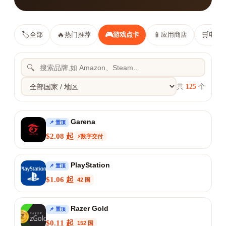
🏷️
🔥
🎮
📱
🛒
全部
热门推荐
游戏点卡
应用商店
电商
🔍
共
125
个
Garena
📌 置顶
$2.08 起
⚡数字交付
PlayStation
📌 置顶
$1.06 起
42 国
Razer Gold
📌 置顶
$0.11 起
152 国