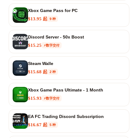
Xbox Game Pass for PC
$13.95 起
9 种
Discord Server - 50x Boost
$15.25
⚡数字交付
Steam Walle
$15.68 起
2 种
Xbox Game Pass Ultimate - 1 Month
$15.93
⚡数字交付
EA FC Trading Discord Subscription
$16.67 起
5 种