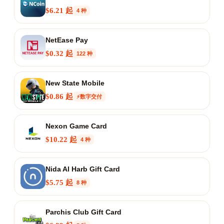
$6.21 起
4 种
NetEase Pay
$0.32 起
122 种
New State Mobile
$0.86 起
⚡数字交付
Nexon Game Card
$10.22 起
4 种
Nida Al Harb Gift Card
$5.75 起
8 种
Parchis Club Gift Card