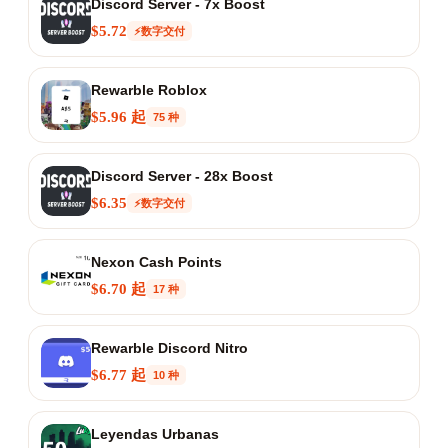
Discord Server - 7x Boost
$5.72
⚡数字交付
Rewarble Roblox
$5.96 起
75 种
Discord Server - 28x Boost
$6.35
⚡数字交付
Nexon Cash Points
$6.70 起
17 种
Rewarble Discord Nitro
$6.77 起
10 种
Leyendas Urbanas