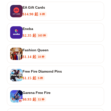
EA Gift Cards
$14.90 起
6 种
Eneba
$2.35 起
163 种
Fashion Queen
$1.14 起
10 种
Free Fire Diamond Pins
$1.15 起
5 种
Garena Free Fire
$0.93 起
11 种