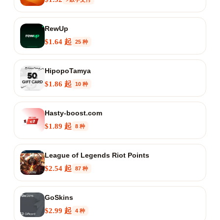
RewUp
$1.64 起
25 种
HipopoTamya
$1.86 起
10 种
Hasty-boost.com
$1.89 起
8 种
League of Legends Riot Points
$2.54 起
87 种
GoSkins
$2.99 起
4 种