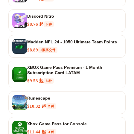
Discord Nitro
$8.76 起
5 种
Madden NFL 24 - 1050 Ultimate Team Points
$8.89
⚡数字交付
XBOX Game Pass Premium - 1 Month
Subscription Card LATAM
$9.53 起
3 种
Runescape
$10.32 起
2 种
Xbox Game Pass for Console
$11.44 起
3 种