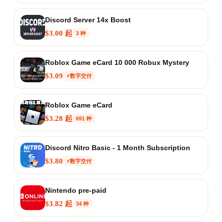
Discord Server 14x Boost
$3.00 起
3 种
Roblox Game eCard 10 000 Robux Mystery
$3.09
⚡数字交付
Roblox Game eCard
$3.28 起
691 种
Discord Nitro Basic - 1 Month Subscription
$3.80
⚡数字交付
Nintendo pre-paid
$3.82 起
34 种