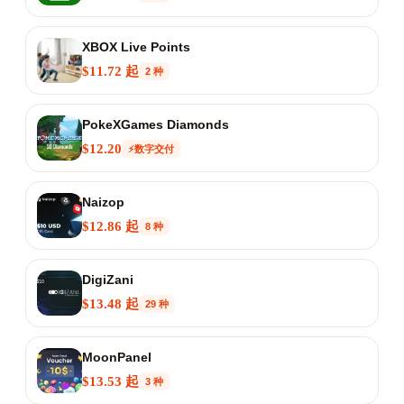
XBOX Live Points
$11.72 起
2 种
PokeXGames Diamonds
$12.20
⚡数字交付
Naizop
$12.86 起
8 种
DigiZani
$13.48 起
29 种
MoonPanel
$13.53 起
3 种