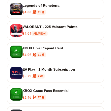
Legends of Runeterra
$4.00 起
11 种
VALORANT - 225 Valorant Points
$4.04
⚡数字交付
XBOX Live Prepaid Card
$4.96 起
11 种
EA Play - 1 Month Subscription
$5.29 起
2 种
XBOX Game Pass Essential
$5.46 起
57 种