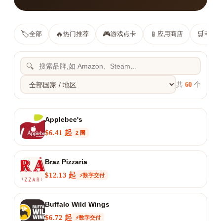
🏷️
🔥
🎮
📱
🛒
全部
热门推荐
游戏点卡
应用商店
电商
🔍
共
60
个
Applebee's
$6.41 起
2 国
Braz Pizzaria
$12.13 起
⚡数字交付
Buffalo Wild Wings
$6.72 起
⚡数字交付