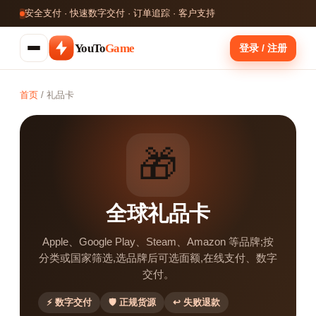
安全支付 · 快速数字交付 · 订单追踪 · 客户支持
YouTo
Game
登录 / 注册
首页
/
礼品卡
🎁
全球礼品卡
Apple、Google Play、Steam、Amazon 等品牌;按
分类或国家筛选,选品牌后可选面额,在线支付、数字
交付。
⚡ 数字交付
🛡 正规货源
↩ 失败退款