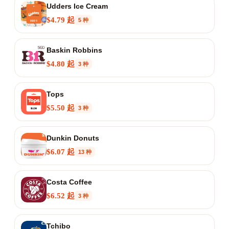
Udders Ice Cream
$4.79 起
5 种
Baskin Robbins
$4.80 起
3 种
Tops
$5.50 起
3 种
Dunkin Donuts
$6.07 起
13 种
Costa Coffee
$6.52 起
3 种
Tchibo