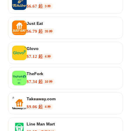
$6.67 起
3 种
Just Eat
$6.79 起
35 种
Glovo
$7.12 起
4 种
TheFork
$7.34 起
10 种
Takeaway.com
$9.06 起
4 种
Line Man Mart