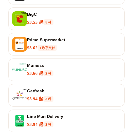
BigC
$3.55 起
5 种
Primo Supermarket
$3.62
⚡数字交付
Mumuso
$3.66 起
2 种
Getfresh
$3.94 起
3 种
Line Man Delivery
$3.94 起
2 种