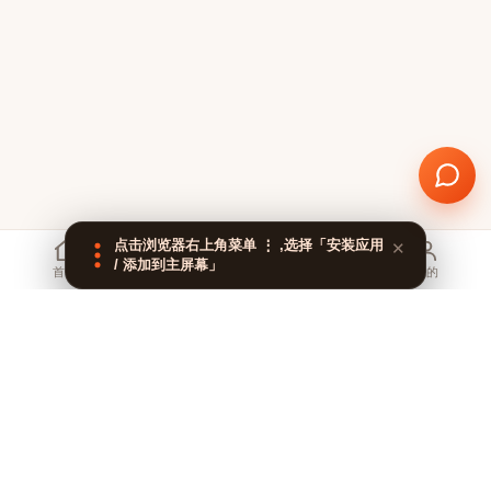
点击浏览器右上角菜单 ⋮ ,选择「安装应用
✕
/ 添加到主屏幕」
分类
首页
订单
我的
充值服务
YouTo
Game
话费充值