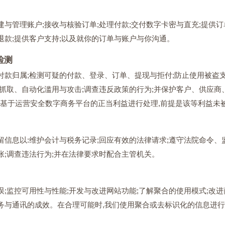
建与管理账户;接收与核验订单;处理付款;交付数字卡密与直充;提供
退款;提供客户支持;以及就你的订单与账户与你沟通。
检测
付款归属;检测可疑的付款、登录、订单、提现与拒付;防止使用被盗
止抓取、自动化滥用与攻击;调查违反政策的行为;并保护客户、供应商
时,我们基于运营安全数字商务平台的正当利益进行处理,前提是该等利益
留信息以:维护会计与税务记录;回应有效的法律请求;遵守法院命令
张;调查违法行为;并在法律要求时配合主管机关。
误;监控可用性与性能;开发与改进网站功能;了解聚合的使用模式;改
务与通讯的成效。在合理可能时,我们使用聚合或去标识化的信息进