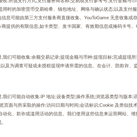
收:所选支付方式;支付服务商名称;交易或支付参考号;支付金额与币种
适用时的加密货币交易哈希、钱包地址、网络与确认状态;以及支付
信息可能由第三方支付服务商直接收集。YouToGame 无意收集
务商提供的有限信息,如卡类型、发卡国家、有效期信息或掩码卡号。
,我们可能收集:余额交易记录;提现金额与币种;提现目标;完成提现
录;以及为调查可疑或未授权提现申请所需的信息。在会计、防欺诈、
我们可能自动收集:IP 地址;设备类型;操作系统;浏览器类型与版本;语
览页面与所采取的操作;访问日期与时间;会话标识;Cookie 及类似
测自动化、欺诈或滥用活动的信息。我们使用这些信息来运营网站、维
况。