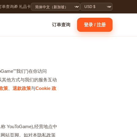
 订单查询
🎁 礼品卡
订单查询
登录 / 注册
ToGame""我们")在你访问
或以其他方式与我们的服务互动
政策
、
退款政策
与
Cookie 政
称 YouToGame),经营地点中
及网站页脚。如对本隐私政策