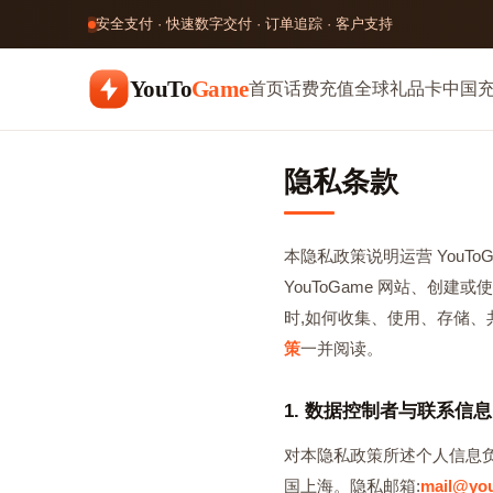
安全支付 · 快速数字交付 · 订单追踪 · 客户支持
YouTo
Game
首页
话费充值
全球礼品卡
中国
隐私条款
本隐私政策说明运营 YouTo
YouToGame 网站、
时,如何收集、使用、存储
策
一并阅读。
1. 数据控制者与联系信息
对本隐私政策所述个人信息
国上海。隐私邮箱:
mail@yo