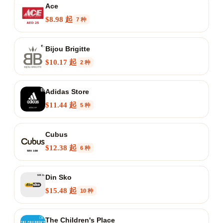
Ace
$8.98 起
7 种
Bijou Brigitte
$10.17 起
2 种
Adidas Store
$11.44 起
5 种
Cubus
$12.38 起
6 种
Din Sko
$15.48 起
10 种
The Children's Place