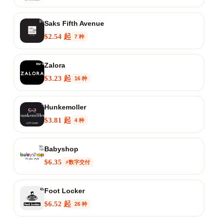
Saks Fifth Avenue
$2.54 起
7 种
Zalora
$3.23 起
16 种
Hunkemoller
$3.81 起
4 种
Babyshop
$6.35
⚡数字交付
Foot Locker
$6.52 起
26 种