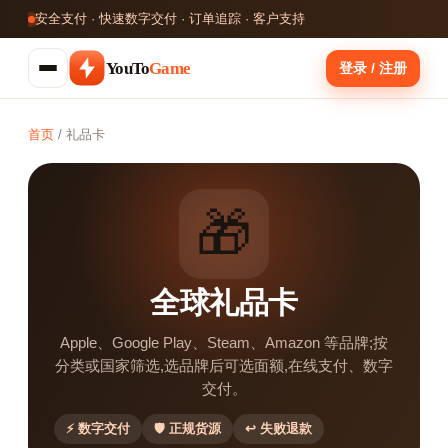
安全支付 · 快速数字交付 · 订单追踪 · 客户支持
YouTo
Game
登录 / 注册
首页
/
礼品卡
🎁
全球礼品卡
Apple、Google Play、Steam、Amazon 等品牌;按
分类或国家筛选,选品牌后可选面额,在线支付、数字
交付。
⚡ 数字交付
🛡 正规货源
↩ 失败退款