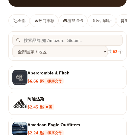
🏷️
🔥
🎮
📱
🛒
全部
热门推荐
游戏点卡
应用商店
电商
🔍
共
62
个
Abercrombie & Fitch
$6.66 起
⚡数字交付
阿迪达斯
$2.45 起
8 国
American Eagle Outfitters
$2.24 起
⚡数字交付