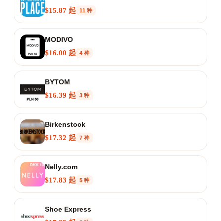
$15.87 起
11 种
MODIVO
$16.00 起
4 种
BYTOM
$16.39 起
3 种
Birkenstock
$17.32 起
7 种
Nelly.com
$17.83 起
5 种
Shoe Express