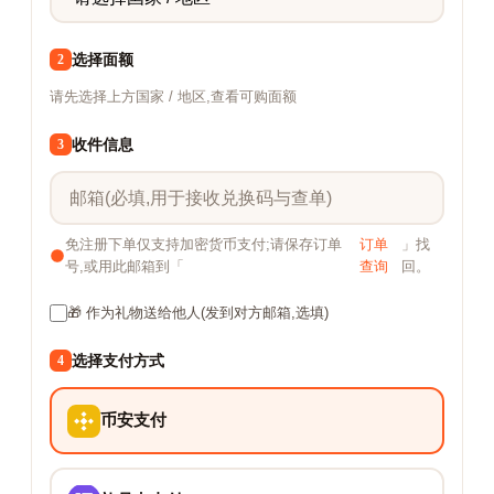
选择面额
2
请先选择上方国家 / 地区,查看可购面额
收件信息
3
免注册下单仅支持加密货币支付;请保存订单
订单
」找
号,或用此邮箱到「
查询
回。
🎁 作为礼物送给他人(发到对方邮箱,选填)
选择支付方式
4
币安支付