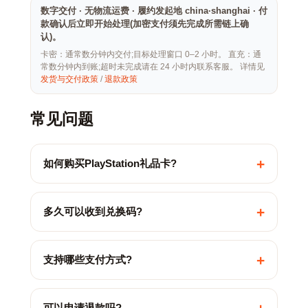
数字交付 · 无物流运费 · 履约发起地 china·shanghai · 付
款确认后立即开始处理(加密支付须先完成所需链上确
认)。
卡密：通常数分钟内交付;目标处理窗口 0–2 小时。 直充：通
常数分钟内到账;超时未完成请在 24 小时内联系客服。 详情见
发货与交付政策
/
退款政策
常见问题
+
如何购买PlayStation礼品卡?
+
多久可以收到兑换码?
+
支持哪些支付方式?
可以申请退款吗?