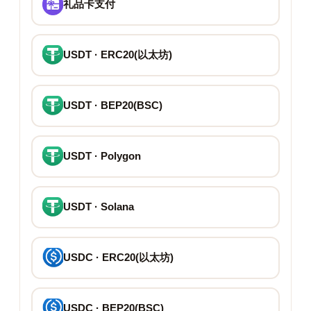
礼品卡支付
USDT · ERC20(以太坊)
USDT · BEP20(BSC)
USDT · Polygon
USDT · Solana
USDC · ERC20(以太坊)
USDC · BEP20(BSC)