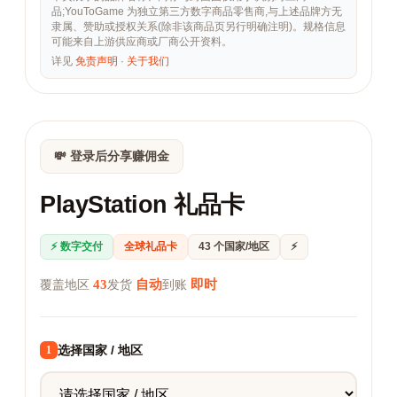
品;YouToGame 为独立第三方数字商品零售商,与上述品牌方无
隶属、赞助或授权关系(除非该商品页另行明确注明)。规格信息
可能来自上游供应商或厂商公开资料。
详见
免责声明
·
关于我们
💸 登录后分享赚佣金
PlayStation 礼品卡
⚡ 数字交付
全球礼品卡
43 个国家/地区
⚡
43
自动
即时
覆盖地区
发货
到账
选择国家 / 地区
1