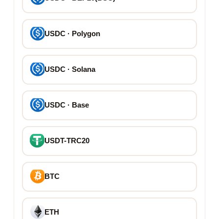
USDC · Polygon
USDC · Solana
USDC · Base
USDT-TRC20
BTC
ETH