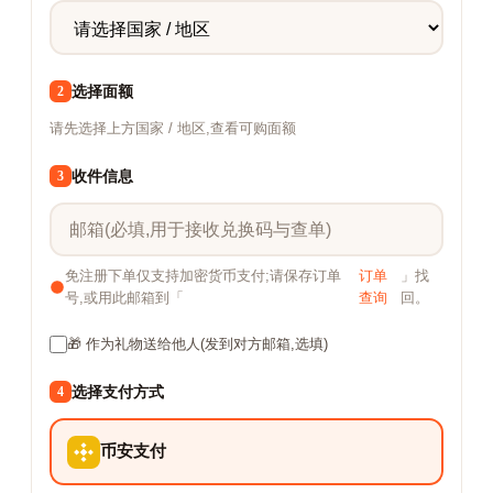
选择面额
2
请先选择上方国家 / 地区,查看可购面额
收件信息
3
免注册下单仅支持加密货币支付;请保存订单
订单
」找
号,或用此邮箱到「
查询
回。
🎁 作为礼物送给他人(发到对方邮箱,选填)
选择支付方式
4
币安支付