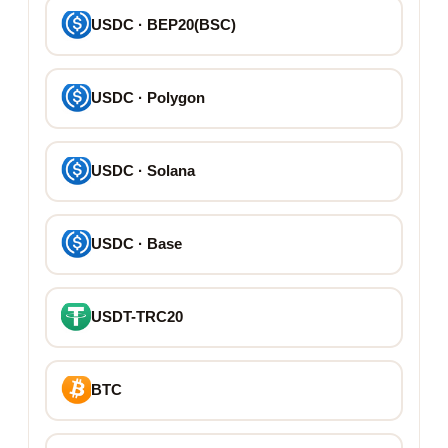
USDC · BEP20(BSC)
USDC · Polygon
USDC · Solana
USDC · Base
USDT-TRC20
BTC