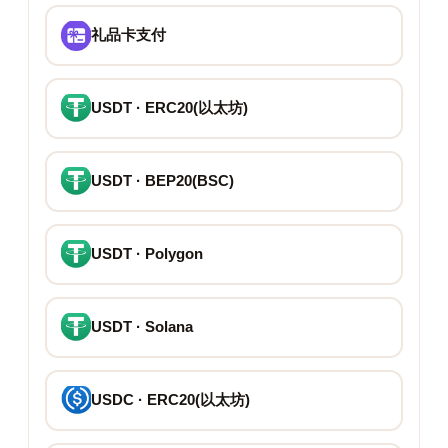
礼品卡支付
USDT · ERC20(以太坊)
USDT · BEP20(BSC)
USDT · Polygon
USDT · Solana
USDC · ERC20(以太坊)