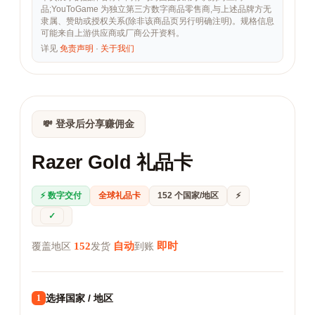
品;YouToGame 为独立第三方数字商品零售商,与上述品牌方无
隶属、赞助或授权关系(除非该商品页另行明确注明)。规格信息
可能来自上游供应商或厂商公开资料。
详见
免责声明
·
关于我们
💸 登录后分享赚佣金
Razer Gold 礼品卡
⚡ 数字交付
全球礼品卡
152 个国家/地区
⚡
✓
152
自动
即时
覆盖地区
发货
到账
选择国家 / 地区
1