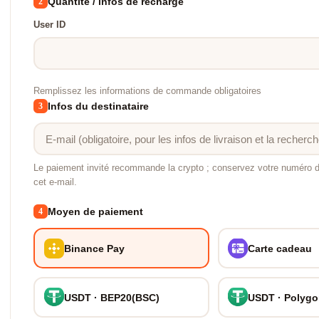
Quantité / infos de recharge
2
User ID
Remplissez les informations de commande obligatoires
Infos du destinataire
3
Le paiement invité recommande la crypto ; conservez votre numéro
cet e-mail.
Moyen de paiement
4
Binance Pay
Carte cadeau
USDT · BEP20(BSC)
USDT · Polyg