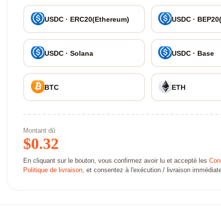
USDC · ERC20(Ethereum)
USDC · BEP20
USDC · Solana
USDC · Base
BTC
ETH
Montant dû
$
0.32
En cliquant sur le bouton, vous confirmez avoir lu et accepté les
Cond
Politique de livraison
, et consentez à l'exécution / livraison immédi