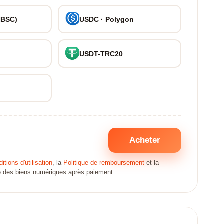
(BSC)
USDC · Polygon
USDT-TRC20
Acheter
itions d'utilisation
, la
Politique de remboursement
et la
ate des biens numériques après paiement.