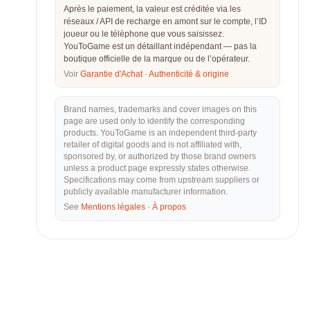
Après le paiement, la valeur est créditée via les
réseaux / API de recharge en amont sur le compte, l’ID
joueur ou le téléphone que vous saisissez.
YouToGame est un détaillant indépendant — pas la
boutique officielle de la marque ou de l’opérateur.
Voir
Garantie d'Achat
·
Authenticité & origine
Brand names, trademarks and cover images on this
page are used only to identify the corresponding
products. YouToGame is an independent third-party
retailer of digital goods and is not affiliated with,
sponsored by, or authorized by those brand owners
unless a product page expressly states otherwise.
Specifications may come from upstream suppliers or
publicly available manufacturer information.
See
Mentions légales
·
À propos