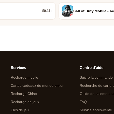
$0.11+
Call of Duty Mobile - Ac
Services
Centre d'aide
Recharge mobile
Suivre la commande
Cartes cadeaux du monde entier
Recherche de carte 
Recharge Chine
Guide de paiement e
Recharge de jeux
FAQ
Clés de jeu
Service après-vente