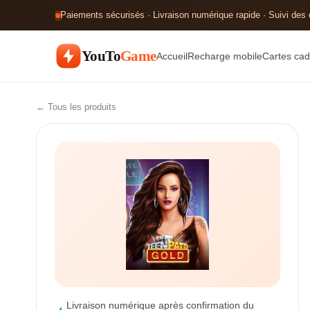
Paiements sécurisés · Livraison numérique rapide · Suivi des
YouTo
Game
Accueil
Recharge mobile
Cartes cad
← Tous les produits
Livraison numérique après confirmation du