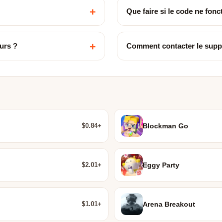
+
Que faire si le code ne fon
+
urs ?
Comment contacter le supp
$0.84+
Blockman Go
$2.01+
Eggy Party
$1.01+
Arena Breakout