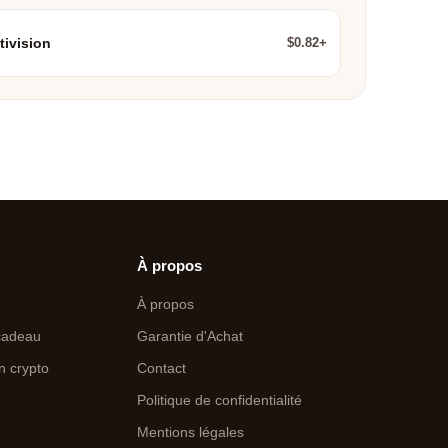
$0.82+
tivision
À propos
À propos
cadeau
Garantie d'Achat
n crypto
Contact
Politique de confidentialité
Mentions légales