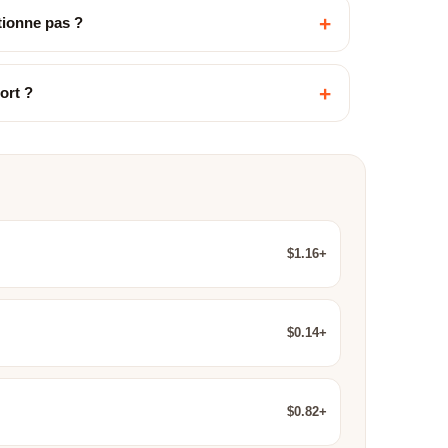
+
ctionne pas ?
+
ort ?
$1.16+
$0.14+
$0.82+