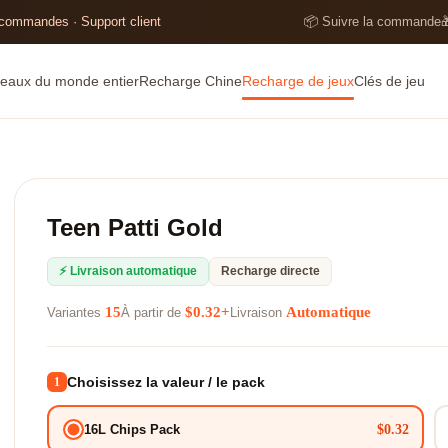
 commandes · Support client
📦 Suivre la commande

eaux du monde entier
Recharge Chine
Recharge de jeux
Clés de jeu
Teen Patti Gold
⚡ Livraison automatique
Recharge directe
15
$0.32+
Automatique
Variantes
À partir de
Livraison
Choisissez la valeur / le pack
1
$0.32
16L Chips Pack