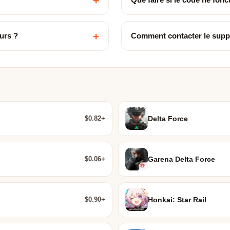
+
+
urs ?
Comment contacter le supp
$0.82+
Delta Force
$0.06+
Garena Delta Force
$0.90+
Honkai: Star Rail