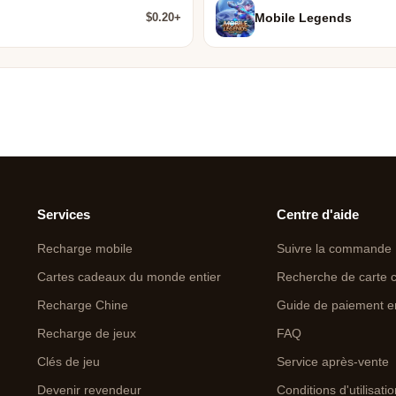
$0.20+
Mobile Legends
Services
Centre d'aide
Recharge mobile
Suivre la commande
Cartes cadeaux du monde entier
Recherche de carte 
Recharge Chine
Guide de paiement e
Recharge de jeux
FAQ
Clés de jeu
Service après-vente
Devenir revendeur
Conditions d'utilisati