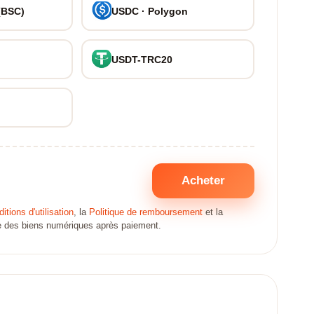
(BSC)
USDC · Polygon
USDT-TRC20
Acheter
itions d'utilisation
, la
Politique de remboursement
et la
ate des biens numériques après paiement.