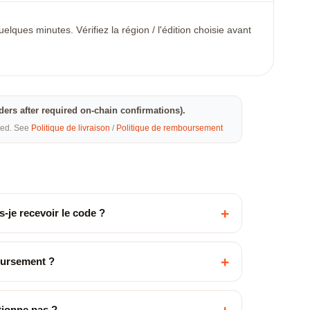
ques minutes. Vérifiez la région / l'édition choisie avant
rders after required on-chain confirmations).
eted. See
Politique de livraison
/
Politique de remboursement
+
-je recevoir le code ?
+
oursement ?
ctionne pas ?