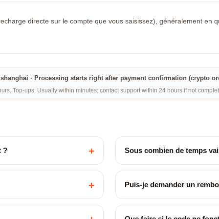
recharge directe sur le compte que vous saisissez), généralement en quel
na·shanghai · Processing starts right after payment confirmation (crypto o
rs. Top-ups: Usually within minutes; contact support within 24 hours if not compl
+
 ?
Sous combien de temps vais
+
Puis-je demander un remb
Que faire si le code ne fon