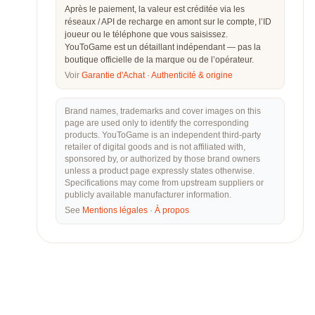
Après le paiement, la valeur est créditée via les
réseaux / API de recharge en amont sur le compte, l’ID
joueur ou le téléphone que vous saisissez.
YouToGame est un détaillant indépendant — pas la
boutique officielle de la marque ou de l’opérateur.
Voir
Garantie d'Achat
·
Authenticité & origine
Brand names, trademarks and cover images on this
page are used only to identify the corresponding
products. YouToGame is an independent third-party
retailer of digital goods and is not affiliated with,
sponsored by, or authorized by those brand owners
unless a product page expressly states otherwise.
Specifications may come from upstream suppliers or
publicly available manufacturer information.
See
Mentions légales
·
À propos