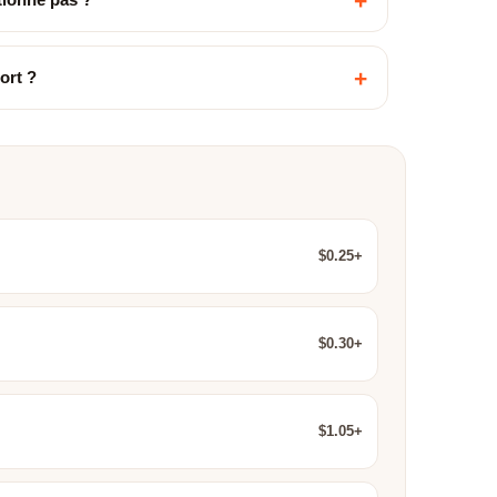
+
+
ort ?
$0.25+
$0.30+
$1.05+