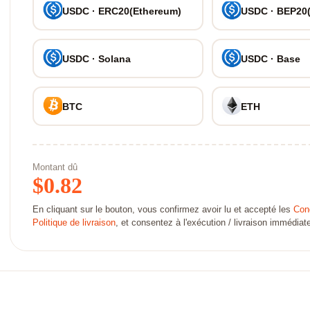
USDC · ERC20(Ethereum)
USDC · BEP20
USDC · Solana
USDC · Base
BTC
ETH
Montant dû
$
0.82
En cliquant sur le bouton, vous confirmez avoir lu et accepté les
Cond
Politique de livraison
, et consentez à l'exécution / livraison immédi