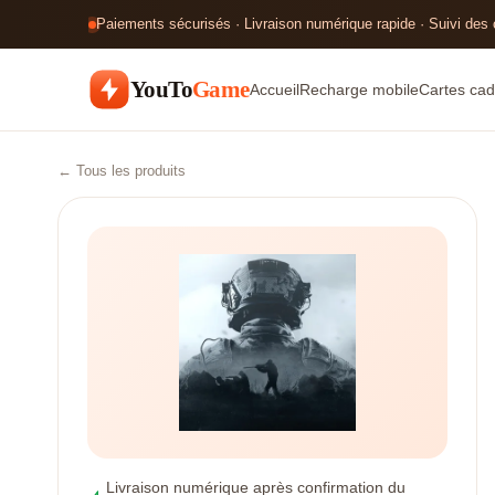
Paiements sécurisés · Livraison numérique rapide · Suivi des
YouTo
Game
Accueil
Recharge mobile
Cartes cad
← Tous les produits
Livraison numérique après confirmation du