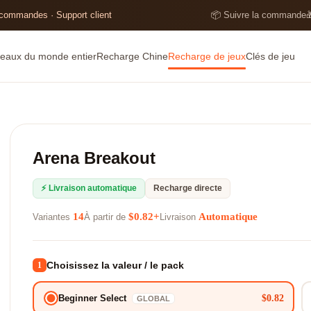
 commandes · Support client
📦 Suivre la commande

eaux du monde entier
Recharge Chine
Recharge de jeux
Clés de jeu
Arena Breakout
⚡ Livraison automatique
Recharge directe
14
$0.82+
Automatique
Variantes
À partir de
Livraison
Choisissez la valeur / le pack
1
$0.82
Beginner Select
GLOBAL