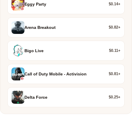
$0.14+
Eggy Party
$0.82+
Arena Breakout
$0.11+
Bigo Live
$0.81+
Call of Duty Mobile - Activision
$0.25+
Delta Force