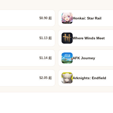
$0.90 起
Honkai: Star Rail
$1.13 起
Where Winds Meet
$1.14 起
AFK Journey
$2.05 起
Arknights: Endfield