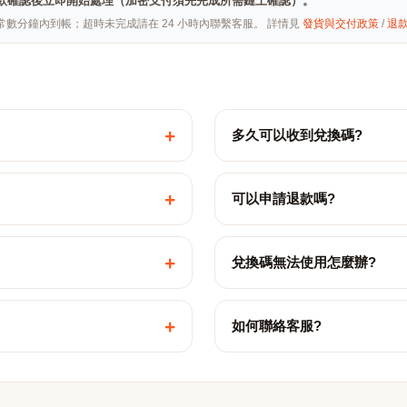
hai · 付款確認後立即開始處理（加密支付須先完成所需鏈上確認）。
常數分鐘內到帳；超時未完成請在 24 小時內聯繫客服。 詳情見
發貨與交付政策
/
退
+
多久可以收到兌換碼?
+
可以申請退款嗎?
+
兌換碼無法使用怎麼辦?
+
如何聯絡客服?