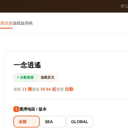
📦
遊戲充值
遊戲啟用碼
一念逍遙
⚡ 自動發貨
遊戲直充
23 種
$0.84 起
自動
規格
最低
發貨
選擇地區 / 版本
1
全部
SEA
GLOBAL