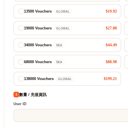
$19.92
13500 Vouchers
GLOBAL
$27.88
19000 Vouchers
GLOBAL
$44.49
34000 Vouchers
SEA
$88.98
68000 Vouchers
SEA
$199.21
138000 Vouchers
GLOBAL
數量 / 充值資訊
3
User ID