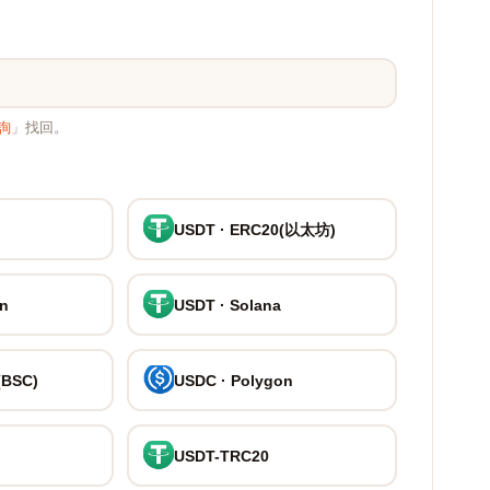
詢
」找回。
USDT · ERC20(以太坊)
on
USDT · Solana
(BSC)
USDC · Polygon
USDT-TRC20