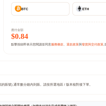
BTC
ETH
應付金額
$
0.84
點擊按鈕即表示您閱讀並同意
服務條款
、
退款政策
與
發貨與交付政策
的賬號),通常數分鐘內到賬。請按所選地區 / 版本核對後下單。