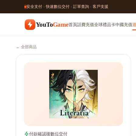
安全支付 · 快速數位交付 · 訂單查詢 · 客戶支援
YouTo
Game
首頁
話費充值
全球禮品卡
中國充值
← 全部商品
付款確認後數位交付