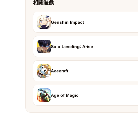
相關遊戲
Genshin Impact
Solo Leveling: Arise
Acecraft
Age of Magic