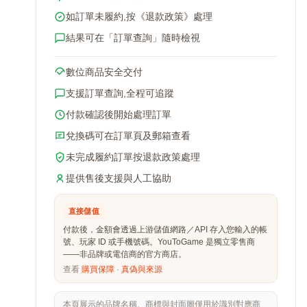
如訂單未履約,按《退款政策》處理
結果可在「訂單查詢」隨時檢視
數位商品安全交付
支援訂單查詢,全程可追蹤
付款確認後開始處理訂單
兌換碼可在訂單頁及郵箱查看
未完成履約訂單按退款政策處理
提供售後支援與人工協助
直接儲值
付款後，金額會透過上游儲值網路／API 存入您輸入的帳
號、玩家 ID 或手機號碼。YouToGame 是獨立零售商
——非品牌或電信商的官方商店。
查看
購買保障
·
真偽與來源
本頁展示的品牌名稱、商標與封面圖僅用於識別對應商