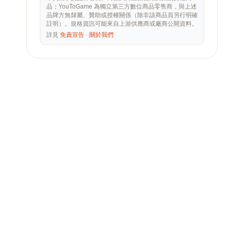
品；YouToGame 為獨立第三方數位商品零售商，與上述
品牌方無隸屬、贊助或授權關係（除非該商品頁另行明確
註明）。規格資訊可能來自上游供應商或廠商公開資料。
詳見
免責宣告
·
關於我們