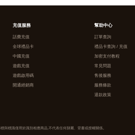
充值服務
幫助中心
話費充值
訂單查詢
全球禮品卡
禮品卡查詢 / 充值
中國充值
加密支付教程
遊戲充值
常見問題
遊戲啟用碼
售後服務
開通經銷商
服務條款
退款政策
、商標與標識僅用於識別相應商品,不代表任何隸屬、背書或授權關係。