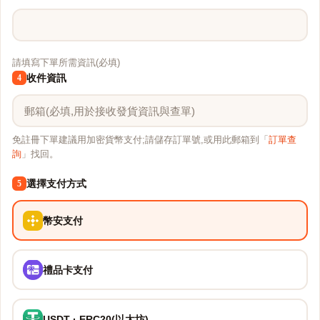
請填寫下單所需資訊(必填)
收件資訊
4
免註冊下單建議用加密貨幣支付;請儲存訂單號,或用此郵箱到「
訂單查
詢
」找回。
選擇支付方式
5
幣安支付
禮品卡支付
USDT · ERC20(以太坊)