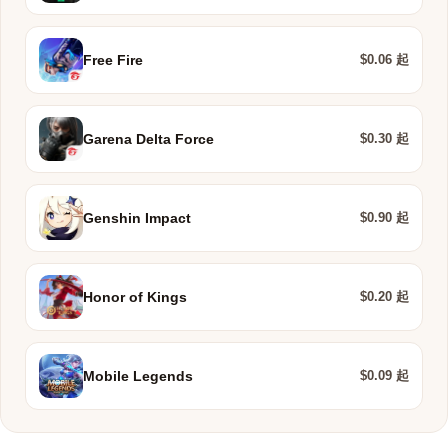
$0.06 起
Free Fire
$0.30 起
Garena Delta Force
$0.90 起
Genshin Impact
$0.20 起
Honor of Kings
$0.09 起
Mobile Legends