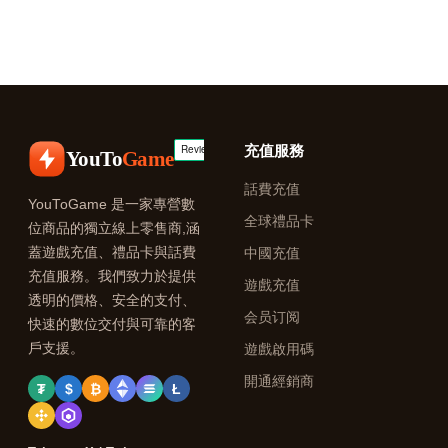
充值服務
YouTo
Game
話費充值
YouToGame 是一家專營數
全球禮品卡
位商品的獨立線上零售商,涵
蓋遊戲充值、禮品卡與話費
中國充值
充值服務。我們致力於提供
遊戲充值
透明的價格、安全的支付、
会员订阅
快速的數位交付與可靠的客
戶支援。
遊戲啟用碼
開通經銷商
₮
$
₿
Ł