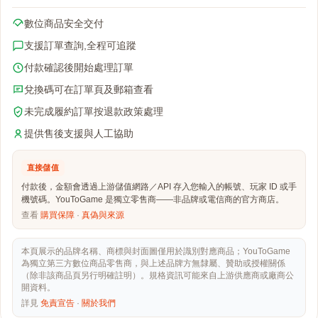
數位商品安全交付
支援訂單查詢,全程可追蹤
付款確認後開始處理訂單
兌換碼可在訂單頁及郵箱查看
未完成履約訂單按退款政策處理
提供售後支援與人工協助
直接儲值
付款後，金額會透過上游儲值網路／API 存入您輸入的帳號、玩家 ID 或手
機號碼。YouToGame 是獨立零售商——非品牌或電信商的官方商店。
查看
購買保障
·
真偽與來源
本頁展示的品牌名稱、商標與封面圖僅用於識別對應商品；YouToGame
為獨立第三方數位商品零售商，與上述品牌方無隸屬、贊助或授權關係
（除非該商品頁另行明確註明）。規格資訊可能來自上游供應商或廠商公
開資料。
詳見
免責宣告
·
關於我們