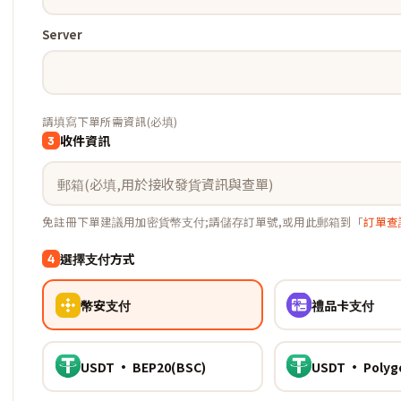
Server
請填寫下單所需資訊(必填)
收件資訊
3
免註冊下單建議用加密貨幣支付;請儲存訂單號,或用此郵箱到「
訂單查
選擇支付方式
4
幣安支付
禮品卡支付
USDT · BEP20(BSC)
USDT · Polyg