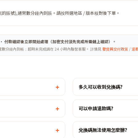
的賬號),通常數分鐘內到賬。請按所選地區 / 版本核對後下單。
ghai · 付款確認後立即開始處理（加密支付須先完成所需鏈上確認）。
常數分鐘內到帳；超時未完成請在 24 小時內聯繫客服。 詳情見
發貨與交付政策
/
退
+
多久可以收到兌換碼?
+
可以申請退款嗎?
+
兌換碼無法使用怎麼辦?