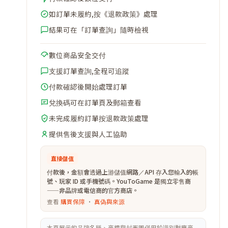
如訂單未履約,按《退款政策》處理
結果可在「訂單查詢」隨時檢視
數位商品安全交付
支援訂單查詢,全程可追蹤
付款確認後開始處理訂單
兌換碼可在訂單頁及郵箱查看
未完成履約訂單按退款政策處理
提供售後支援與人工協助
直接儲值
付款後，金額會透過上游儲值網路／API 存入您輸入的帳
號、玩家 ID 或手機號碼。YouToGame 是獨立零售商
——非品牌或電信商的官方商店。
查看
購買保障
·
真偽與來源
本頁展示的品牌名稱、商標與封面圖僅用於識別對應商