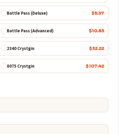
Battle Pass (Deluxe)
$5.37
Battle Pass (Advanced)
$10.83
2340 Crystgin
$32.22
8075 Crystgin
$107.42