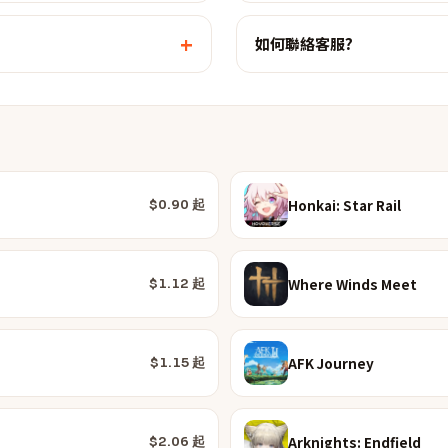
+
如何聯絡客服?
Honkai: Star Rail
$0.90 起
Where Winds Meet
$1.12 起
AFK Journey
$1.15 起
Arknights: Endfield
$2.06 起