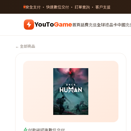
安全支付 · 快速數位交付 · 訂單查詢 · 客戶支援
YouTo
Game
首頁
話費充值
全球禮品卡
中國充
← 全部商品
付款確認後數位交付