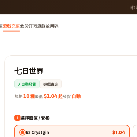
📦
值
遊戲充值
会员订阅
遊戲啟用碼
七日世界
⚡ 自動發貨
遊戲直充
規格
10 種
最低
$1.04 起
發貨
自動
選擇面值 / 套餐
1
62 Crystgin
$1.04