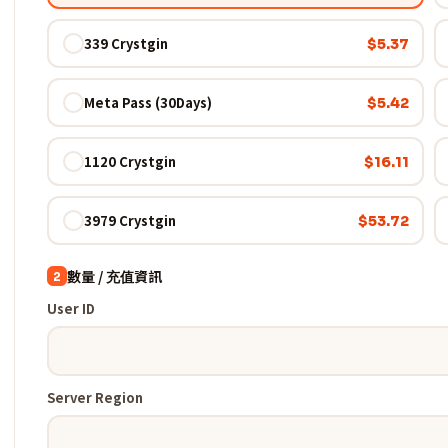
339 Crystgin
$5.37
Meta Pass (30Days)
$5.42
1120 Crystgin
$16.11
3979 Crystgin
$53.72
數量 / 充值資訊
2
User ID
Server Region