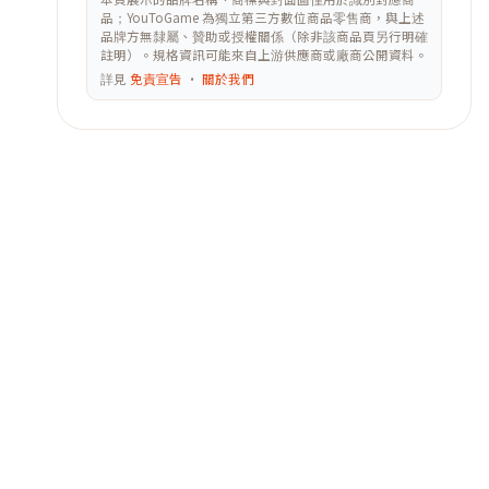
品；YouToGame 為獨立第三方數位商品零售商，與上述
品牌方無隸屬、贊助或授權關係（除非該商品頁另行明確
註明）。規格資訊可能來自上游供應商或廠商公開資料。
詳見
免責宣告
·
關於我們