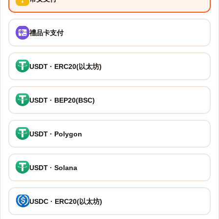
禮品卡支付
USDT · ERC20(以太坊)
USDT · BEP20(BSC)
USDT · Polygon
USDT · Solana
USDC · ERC20(以太坊)