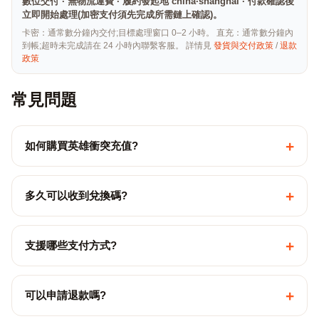
數位交付 · 無物流運費 · 履約發起地 china·shanghai · 付款確認後
立即開始處理(加密支付須先完成所需鏈上確認)。
卡密：通常數分鐘內交付;目標處理窗口 0–2 小時。 直充：通常數分鐘內
到帳;超時未完成請在 24 小時內聯繫客服。 詳情見
發貨與交付政策
/
退款
政策
常見問題
+
如何購買英雄衝突充值?
+
多久可以收到兌換碼?
+
支援哪些支付方式?
+
可以申請退款嗎?