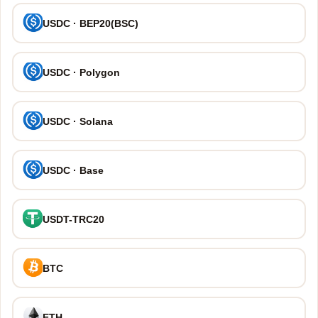
USDC · BEP20(BSC)
USDC · Polygon
USDC · Solana
USDC · Base
USDT-TRC20
BTC
ETH