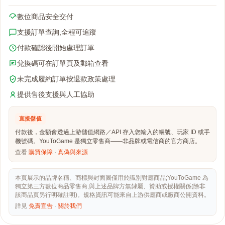
數位商品安全交付
支援訂單查詢,全程可追蹤
付款確認後開始處理訂單
兌換碼可在訂單頁及郵箱查看
未完成履約訂單按退款政策處理
提供售後支援與人工協助
直接儲值
付款後，金額會透過上游儲值網路／API 存入您輸入的帳號、玩家 ID 或手
機號碼。YouToGame 是獨立零售商——非品牌或電信商的官方商店。
查看
購買保障
·
真偽與來源
本頁展示的品牌名稱、商標與封面圖僅用於識別對應商品;YouToGame 為
獨立第三方數位商品零售商,與上述品牌方無隸屬、贊助或授權關係(除非
該商品頁另行明確註明)。規格資訊可能來自上游供應商或廠商公開資料。
詳見
免責宣告
·
關於我們