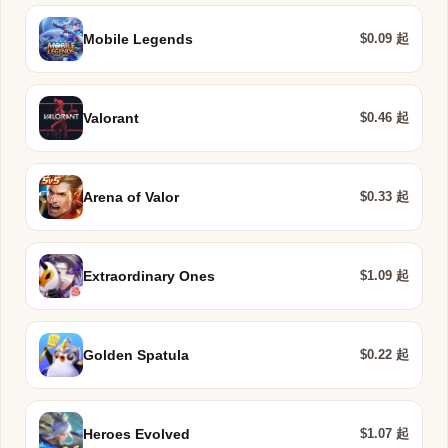
$0.09 起
Mobile Legends
$0.46 起
Valorant
$0.33 起
Arena of Valor
$1.09 起
Extraordinary Ones
$0.22 起
Golden Spatula
$1.07 起
Heroes Evolved