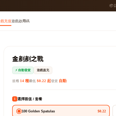
📦
遊戲充值
遊戲啟用碼
金剷剷之戰
⚡ 自動發貨
遊戲直充
14 種
$0.22 起
自動
規格
最低
發貨
選擇面值 / 套餐
1
$0.22
100 Golden Spatulas