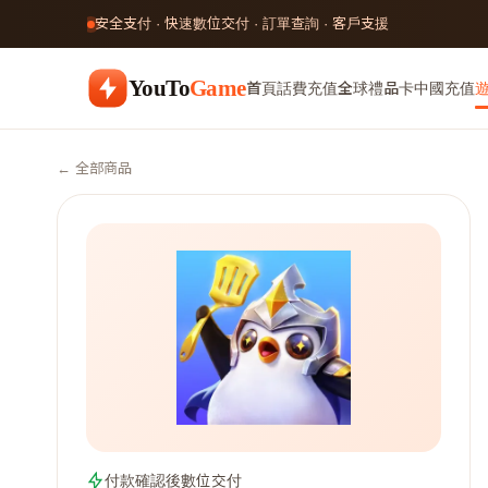
安全支付 · 快速數位交付 · 訂單查詢 · 客戶支援
YouTo
Game
首頁
話費充值
全球禮品卡
中國充值
← 全部商品
付款確認後數位交付