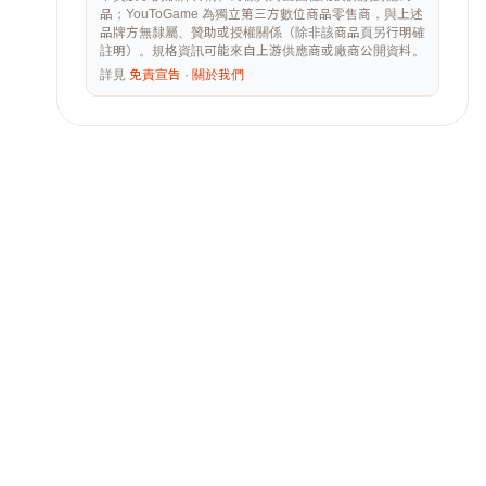
品；YouToGame 為獨立第三方數位商品零售商，與上述
品牌方無隸屬、贊助或授權關係（除非該商品頁另行明確
註明）。規格資訊可能來自上游供應商或廠商公開資料。
詳見
免責宣告
·
關於我們