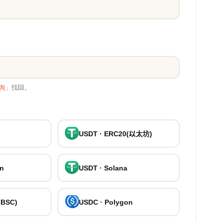
詢
」找回。
USDT · ERC20(以太坊)
on
USDT · Solana
(BSC)
USDC · Polygon