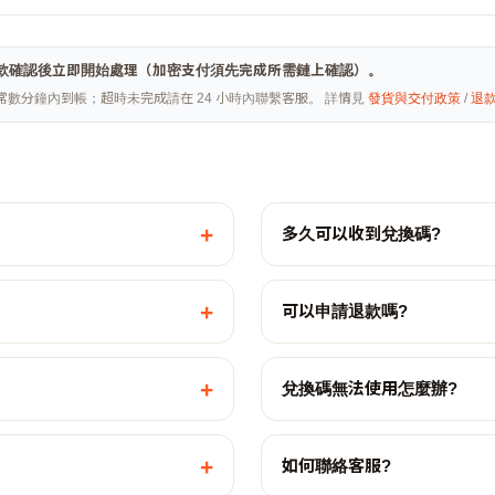
hai · 付款確認後立即開始處理（加密支付須先完成所需鏈上確認）。
常數分鐘內到帳；超時未完成請在 24 小時內聯繫客服。 詳情見
發貨與交付政策
/
退
+
多久可以收到兌換碼?
+
可以申請退款嗎?
+
兌換碼無法使用怎麼辦?
+
如何聯絡客服?