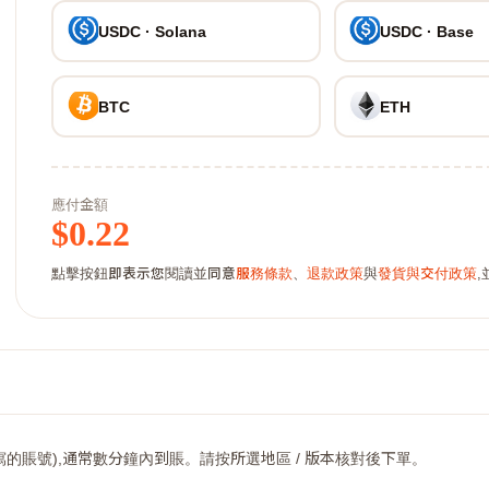
USDC · Solana
USDC · Base
BTC
ETH
應付金額
$
0.22
點擊按鈕即表示您閱讀並同意
服務條款
、
退款政策
與
發貨與交付政策
的賬號),通常數分鐘內到賬。請按所選地區 / 版本核對後下單。