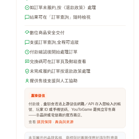
如訂單未履約,按《退款政策》處理
結果可在「訂單查詢」隨時檢視
數位商品安全交付
支援訂單查詢,全程可追蹤
付款確認後開始處理訂單
兌換碼可在訂單頁及郵箱查看
未完成履約訂單按退款政策處理
提供售後支援與人工協助
直接儲值
付款後，金額會透過上游儲值網路／API 存入您輸入的帳
號、玩家 ID 或手機號碼。YouToGame 是獨立零售商
——非品牌或電信商的官方商店。
查看
購買保障
·
真偽與來源
本頁展示的品牌名稱、商標與封面圖僅用於識別對應商