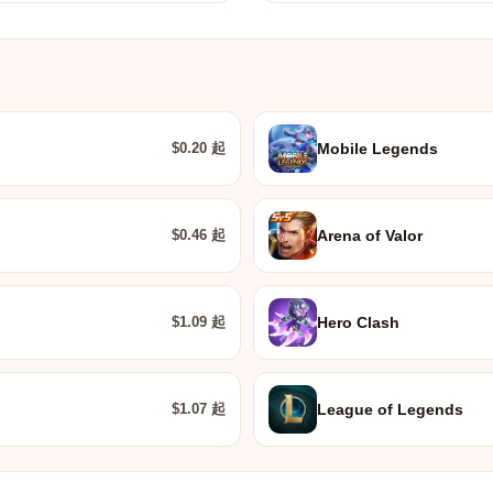
$0.20 起
Mobile Legends
$0.46 起
Arena of Valor
$1.09 起
Hero Clash
$1.07 起
League of Legends