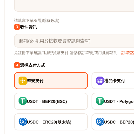
請填寫下單所需資訊(必填)
收件資訊
3
免註冊下單建議用加密貨幣支付;請儲存訂單號,或用此郵箱到「
訂單查
選擇支付方式
4
幣安支付
禮品卡支付
USDT · BEP20(BSC)
USDT · Polyg
USDC · ERC20(以太坊)
USDC · BEP20