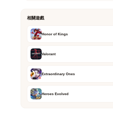
相關遊戲
Honor of Kings
Valorant
Extraordinary Ones
Heroes Evolved