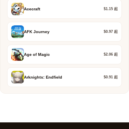
$1.15 起
Acecraft
$0.97 起
AFK Journey
$2.06 起
Age of Magic
$0.91 起
Arknights: Endfield