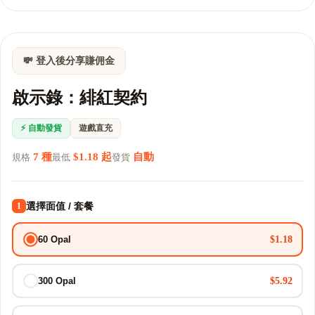
💸 登入後分享賺佣金
啟示錄：緋紅契約
⚡ 自動發貨
遊戲直充
7 種
$1.18 起
自動
規格
最低
發貨
選擇面值 / 套餐
1
$1.18
60 Opal
$5.92
300 Opal