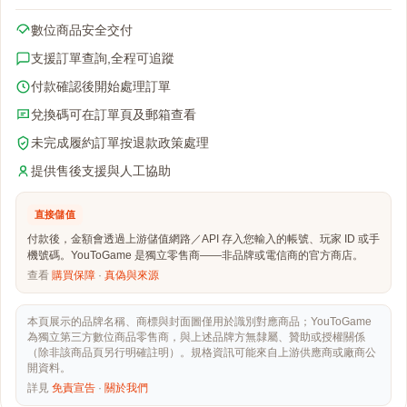
數位商品安全交付
支援訂單查詢,全程可追蹤
付款確認後開始處理訂單
兌換碼可在訂單頁及郵箱查看
未完成履約訂單按退款政策處理
提供售後支援與人工協助
直接儲值
付款後，金額會透過上游儲值網路／API 存入您輸入的帳號、玩家 ID 或手
機號碼。YouToGame 是獨立零售商——非品牌或電信商的官方商店。
查看
購買保障
·
真偽與來源
本頁展示的品牌名稱、商標與封面圖僅用於識別對應商品；YouToGame
為獨立第三方數位商品零售商，與上述品牌方無隸屬、贊助或授權關係
（除非該商品頁另行明確註明）。規格資訊可能來自上游供應商或廠商公
開資料。
詳見
免責宣告
·
關於我們