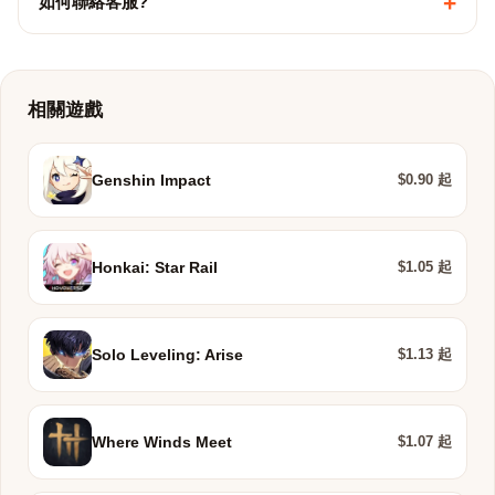
+
如何聯絡客服?
相關遊戲
$0.90 起
Genshin Impact
$1.05 起
Honkai: Star Rail
$1.13 起
Solo Leveling: Arise
$1.07 起
Where Winds Meet