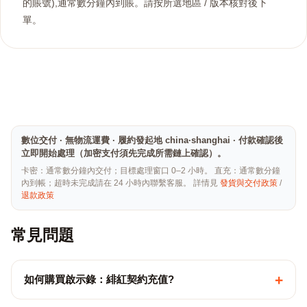
的賬號),通常數分鐘內到賬。請按所選地區 / 版本核對後下
單。
數位交付 · 無物流運費 · 履約發起地 china·shanghai · 付款確認後
立即開始處理（加密支付須先完成所需鏈上確認）。
卡密：通常數分鐘內交付；目標處理窗口 0–2 小時。 直充：通常數分鐘
內到帳；超時未完成請在 24 小時內聯繫客服。 詳情見
發貨與交付政策
/
退款政策
常見問題
+
如何購買啟示錄：緋紅契約充值?