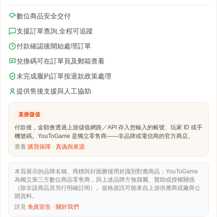
數位商品安全交付
支援訂單查詢,全程可追蹤
付款確認後開始處理訂單
兌換碼可在訂單頁及郵箱查看
未完成履約訂單按退款政策處理
提供售後支援與人工協助
直接儲值
付款後，金額會透過上游儲值網路／API 存入您輸入的帳號、玩家 ID 或手
機號碼。YouToGame 是獨立零售商——非品牌或電信商的官方商店。
查看
購買保障
·
真偽與來源
本頁展示的品牌名稱、商標與封面圖僅用於識別對應商品；YouToGame
為獨立第三方數位商品零售商，與上述品牌方無隸屬、贊助或授權關係
（除非該商品頁另行明確註明）。規格資訊可能來自上游供應商或廠商公
開資料。
詳見
免責宣告
·
關於我們