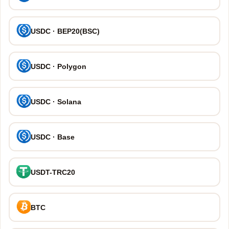
USDC · BEP20(BSC)
USDC · Polygon
USDC · Solana
USDC · Base
USDT-TRC20
BTC