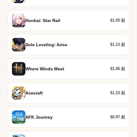
$1.05 起
Honkai: Star Rail
$1.13 起
Solo Leveling: Arise
$1.06 起
Where Winds Meet
$1.15 起
Acecraft
$0.97 起
AFK Journey