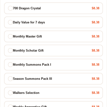
$8.38
700 Dragon Crystal
$8.38
Daily Value for 7 days
$8.38
Monthly Master Gift
$8.38
Monthly Scholar Gift
$8.38
Monthly Summons Pack I
$8.38
Season Summons Pack III
$8.38
Walkers Selection
$8.38
Weekly Apprentice Gift