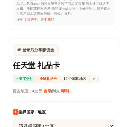
品;YouToGame 为独立第三方数字商品零售商,与上述品牌方无
隶属、赞助或授权关系(除非该商品页另行明确注明)。规格信息
可能来自上游供应商或厂商公开资料。
详见
免责声明
·
关于我们
💸 登录后分享赚佣金
任天堂 礼品卡
⚡ 数字交付
全球礼品卡
14 个国家/地区
⚡
14
自动
即时
覆盖地区
发货
到账
选择国家 / 地区
1