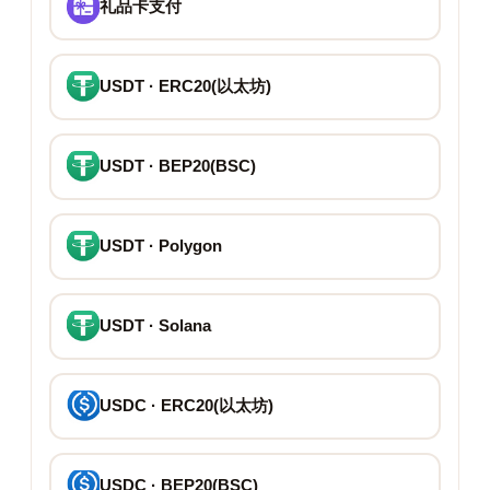
礼品卡支付
USDT · ERC20(以太坊)
USDT · BEP20(BSC)
USDT · Polygon
USDT · Solana
USDC · ERC20(以太坊)
USDC · BEP20(BSC)