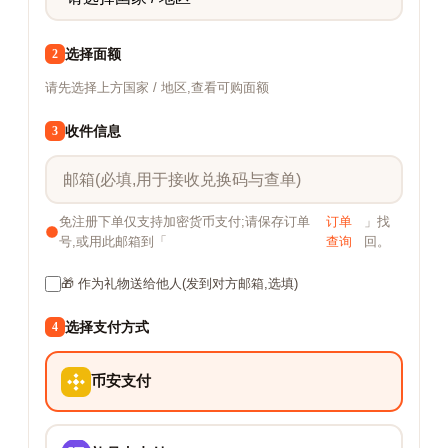
选择面额
2
请先选择上方国家 / 地区,查看可购面额
收件信息
3
免注册下单仅支持加密货币支付;请保存订单
订单
」找
号,或用此邮箱到「
查询
回。
🎁 作为礼物送给他人(发到对方邮箱,选填)
选择支付方式
4
币安支付