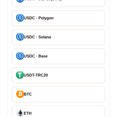
USDC · Polygon
USDC · Solana
USDC · Base
USDT-TRC20
BTC
ETH