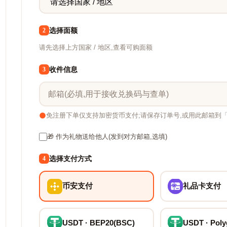
选择面额
2
请先选择上方国家 / 地区,查看可购面额
收件信息
3
免注册下单仅支持加密货币支付;请保存订单号,或用此邮箱到
🎁 作为礼物送给他人(发到对方邮箱,选填)
选择支付方式
4
币安支付
礼品卡支付
USDT · BEP20(BSC)
USDT · Pol