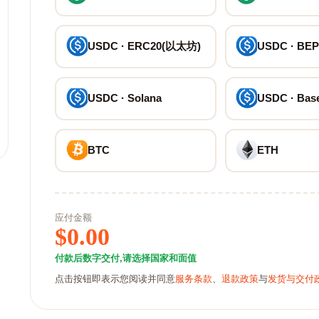
USDC · ERC20(以太坊)
USDC · BEP
USDC · Solana
USDC · Bas
BTC
ETH
应付金额
$
0.00
付款后数字交付,请选择国家和面值
点击按钮即表示您阅读并同意
服务条款
、
退款政策
与
发货与交付