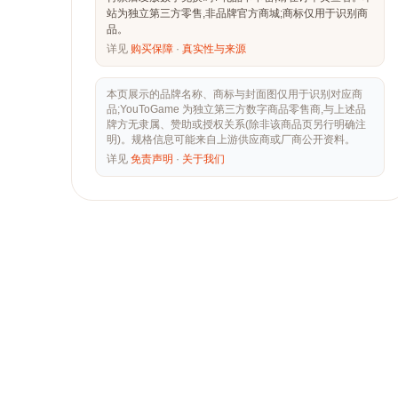
站为独立第三方零售,非品牌官方商城;商标仅用于识别商
品。
详见
购买保障
·
真实性与来源
本页展示的品牌名称、商标与封面图仅用于识别对应商
品;YouToGame 为独立第三方数字商品零售商,与上述品
牌方无隶属、赞助或授权关系(除非该商品页另行明确注
明)。规格信息可能来自上游供应商或厂商公开资料。
详见
免责声明
·
关于我们