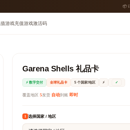
📦
充值
游戏充值
游戏激活码
Garena Shells 礼品卡
⚡ 数字交付
全球礼品卡
5 个国家/地区
⚡
✓
5
自动
即时
覆盖地区
发货
到账
选择国家 / 地区
1