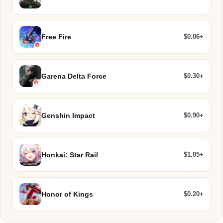
$0.06+
Free Fire
$0.30+
Garena Delta Force
$0.90+
Genshin Impact
$1.05+
Honkai: Star Rail
$0.20+
Honor of Kings