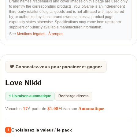
Brand names, trademarks and cover images on this page are used only
to identify the corresponding products. YouToGame is an independent
third-party retailer of digital goods and is not affiliated with, sponsored
by, or authorized by those brand owners unless a product page
expressly states otherwise. Specifications may come from upstream
suppliers or publicly available manufacturer information.
See
Mentions légales
·
À propos
💸 Connectez-vous pour parrainer et gagner
Love Nikki
⚡ Livraison automatique
Recharge directe
17
$1.08+
Automatique
Variantes
À partir de
Livraison
Choisissez la valeur / le pack
1