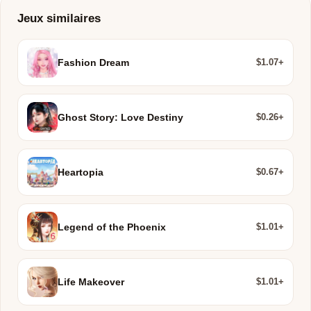
Jeux similaires
$1.07+
Fashion Dream
$0.26+
Ghost Story: Love Destiny
$0.67+
Heartopia
$1.01+
Legend of the Phoenix
$1.01+
Life Makeover