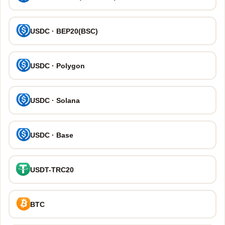
USDC · BEP20(BSC)
USDC · Polygon
USDC · Solana
USDC · Base
USDT-TRC20
BTC