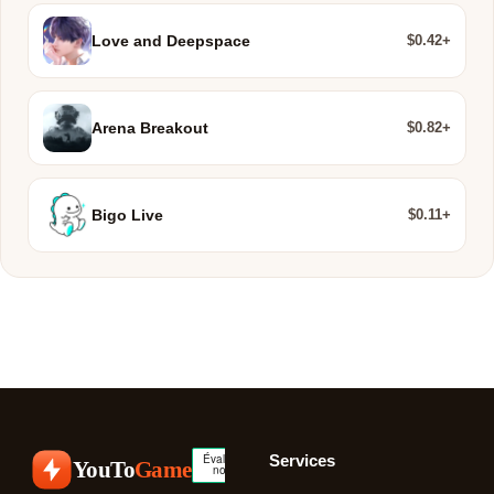
$0.42+
Love and Deepspace
$0.82+
Arena Breakout
$0.11+
Bigo Live
Services
YouTo
Game