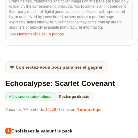
Brand names, trademarks and cover images on this page are used only
to identify the corresponding products. YouToGame is an independent
third-party retailer of digital goods and is not affiliated with, sponsored
by, or authorized by those brand owners unless a product page
expressly states otherwise. Specifications may come from upstream
suppliers or publicly available manufacturer information.
See
Mentions légales
·
À propos
💸 Connectez-vous pour parrainer et gagner
Echocalypse: Scarlet Covenant
⚡ Livraison automatique
Recharge directe
7
$1.20+
Automatique
Variantes
À partir de
Livraison
Choisissez la valeur / le pack
1