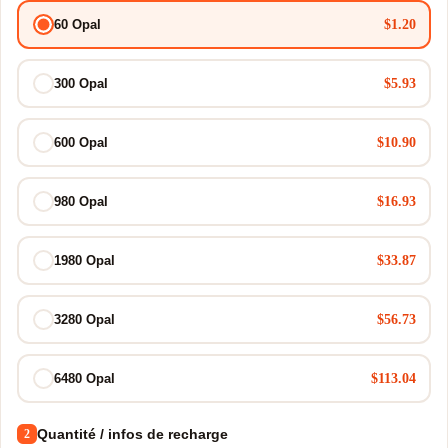
$1.20
60 Opal
$5.93
300 Opal
$10.90
600 Opal
$16.93
980 Opal
$33.87
1980 Opal
$56.73
3280 Opal
$113.04
6480 Opal
Quantité / infos de recharge
2