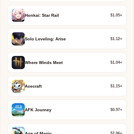
$1.05+
Honkai: Star Rail
$1.12+
Solo Leveling: Arise
$1.04+
Where Winds Meet
$1.15+
Acecraft
$0.97+
AFK Journey
$2.06+
Age of Magic