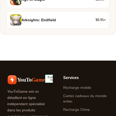
$0.91+
Arknights: Endfield
Services
YouTo
Game
Recharge mobile
YouToGame est un
Cartes cadeaux du monde
détaillant en ligne
entier
indépendant spécialisé
Recharge Chine
dans les produits