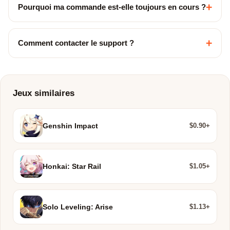
+
Pourquoi ma commande est-elle toujours en cours ?
+
Comment contacter le support ?
Jeux similaires
$0.90+
Genshin Impact
$1.05+
Honkai: Star Rail
$1.13+
Solo Leveling: Arise