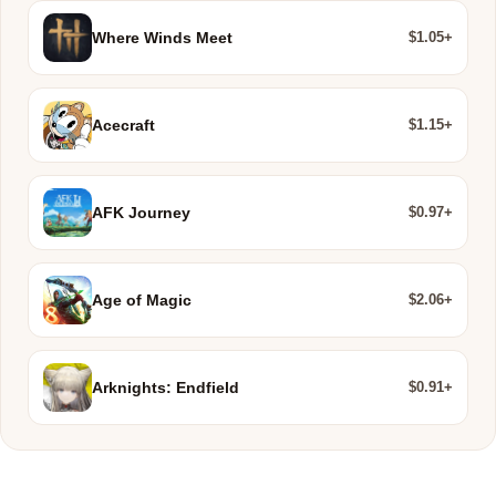
$1.05+
Where Winds Meet
$1.15+
Acecraft
$0.97+
AFK Journey
$2.06+
Age of Magic
$0.91+
Arknights: Endfield