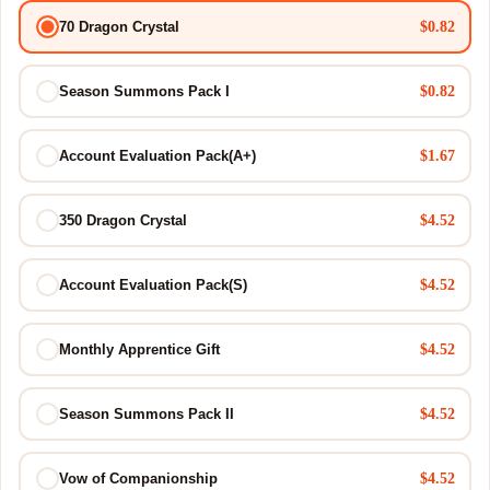
$0.82
70 Dragon Crystal
$0.82
Season Summons Pack I
$1.67
Account Evaluation Pack(A+)
$4.52
350 Dragon Crystal
$4.52
Account Evaluation Pack(S)
$4.52
Monthly Apprentice Gift
$4.52
Season Summons Pack II
$4.52
Vow of Companionship