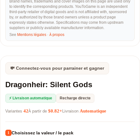
Brand names, trademarks and cover images on this page are used only
to identify the corresponding products. YouToGame is an independent
third-party retailer of digital goods and is not affiliated with, sponsored
by, or authorized by those brand owners unless a product page
expressly states otherwise. Specifications may come from upstream
suppliers or publicly available manufacturer information.
See
Mentions légales
·
À propos
💸 Connectez-vous pour parrainer et gagner
Dragonheir: Silent Gods
⚡ Livraison automatique
Recharge directe
42
$0.82+
Automatique
Variantes
À partir de
Livraison
Choisissez la valeur / le pack
1