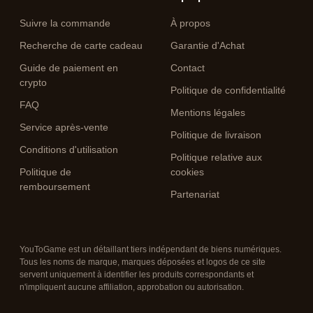
Suivre la commande
À propos
Recherche de carte cadeau
Garantie d'Achat
Guide de paiement en
Contact
crypto
Politique de confidentialité
FAQ
Mentions légales
Service après-vente
Politique de livraison
Conditions d'utilisation
Politique relative aux
Politique de
cookies
remboursement
Partenariat
YouToGame est un détaillant tiers indépendant de biens numériques.
Tous les noms de marque, marques déposées et logos de ce site
servent uniquement à identifier les produits correspondants et
n'impliquent aucune affiliation, approbation ou autorisation.