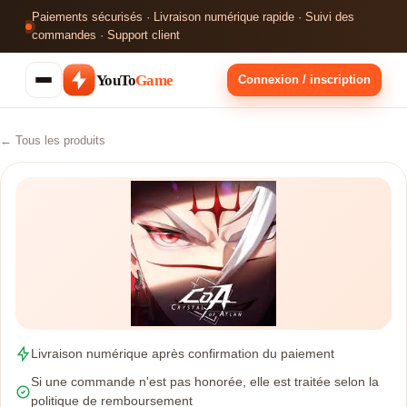
Paiements sécurisés · Livraison numérique rapide · Suivi des
commandes · Support client
YouTo
Game
Connexion / inscription
← Tous les produits
Livraison numérique après confirmation du paiement
Si une commande n'est pas honorée, elle est traitée selon la
politique de remboursement