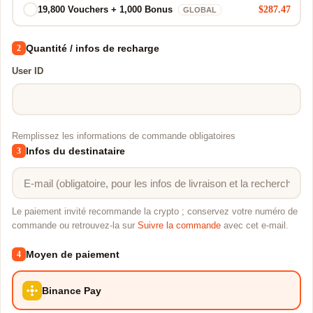
$287.47
19,800 Vouchers + 1,000 Bonus
GLOBAL
Quantité / infos de recharge
2
User ID
Remplissez les informations de commande obligatoires
Infos du destinataire
3
Le paiement invité recommande la crypto ; conservez votre numéro de
commande ou retrouvez-la sur
Suivre la commande
avec cet e-mail.
Moyen de paiement
4
Binance Pay