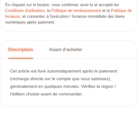
En cliquant sur le bouton, vous confirmez avoir lu et accepté les
Conditions d'utilisation
, la
Politique de remboursement
et la
Politique de
livraison
, et consentez à l'exécution / livraison immédiate des biens
numériques après paiement.
Description
Avant d'acheter
Cet article est livré automatiquement après le paiement
(recharge directe sur le compte que vous saisissez),
généralement en quelques minutes. Vérifiez la région /
l'édition choisie avant de commander.