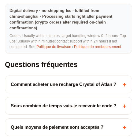
Digital delivery · no shipping fee · fulfilled from
china·shanghai · Processing starts right after payment
confirmation (crypto orders after required on-chain
confirmations).
Codes: Usually within minutes; target handling window 0–2 hours. Top-
ups: Usually within minutes; contact support within 24 hours if not
completed. See
Politique de livraison
/
Politique de remboursement
Questions fréquentes
+
Comment acheter une recharge Crystal of Atlan ?
+
Sous combien de temps vais-je recevoir le code ?
+
Quels moyens de paiement sont acceptés ?