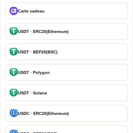
Carte cadeau
USDT · ERC20(Ethereum)
USDT · BEP20(BSC)
USDT · Polygon
USDT · Solana
USDC · ERC20(Ethereum)