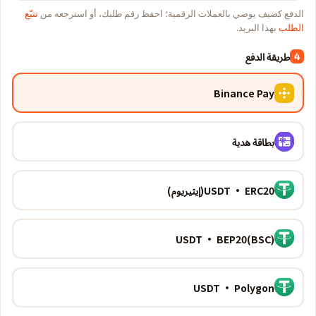
الدفع كضيف يوصي بالعملات الرقمية؛ احفظ رقم طلبك، أو استرجعه من
تتبّع
الطلب
بهذا البريد.
طريقة الدفع
4
Binance Pay
بطاقة هدية
USDT · ERC20(إيثيريوم)
USDT · BEP20(BSC)
USDT · Polygon