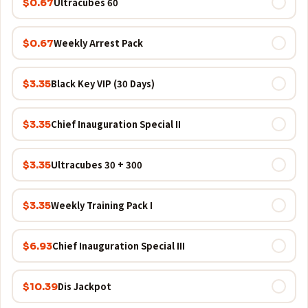
60 Ultracubes
$0.67
Weekly Arrest Pack
$0.67
Black Key VIP (30 Days)
$3.35
Chief Inauguration Special II
$3.35
300 + 30 Ultracubes
$3.35
Weekly Training Pack I
$3.35
Chief Inauguration Special III
$6.93
Dis Jackpot
$10.39