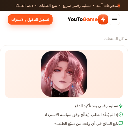
مدفوعات آمنة · تسليم رقمي سريع · تتبع الطلبات · دعم العملاء
YouTo
Game
تسجيل الدخول / الاشتراك
← كل المنتجات
تسليم رقمي بعد تأكيد الدفع
إذا لم يُنفَّذ الطلب، يُعالَج وفق سياسة الاسترداد
تابع النتائج في أي وقت من «تتبّع الطلب»