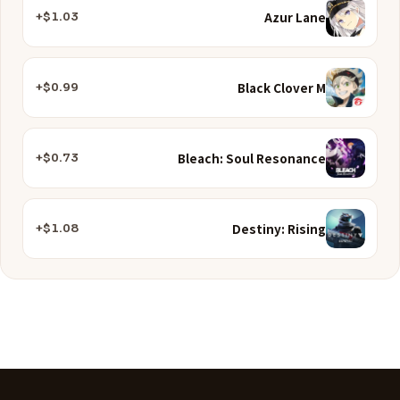
Azur Lane
$1.03+
Black Clover M
$0.99+
Bleach: Soul Resonance
$0.73+
Destiny: Rising
$1.08+