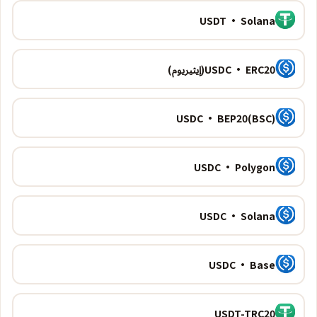
USDT · Solana
USDC · ERC20(إيثيريوم)
USDC · BEP20(BSC)
USDC · Polygon
USDC · Solana
USDC · Base
USDT-TRC20