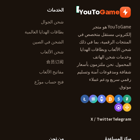
الخدمات
YouTo
Game
شحن الجوال
YouToGame هو متجر
بطاقات الهدايا العالمية
إلكتروني مستقل متخصص في
المنتجات الرقمية، بما في ذلك
الشحن في الصين
شحن الألعاب وبطاقات الهدايا
شحن الألعاب
وخدمات شحن الهاتف
会员订阅
المحمول. نحن ملتزمون بأسعار
شفافة ومدفوعات آمنة وتسليم
مفاتيح الألعاب
رقمي سريع ودعم عملاء
فتح حساب موزّع
موثوق.
Ł
₿
$
₮
X / Twitter
Telegram
مركز المساعدة
من نحن