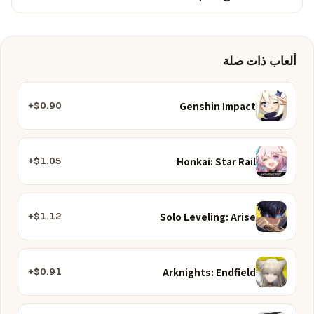
ألعاب ذات صلة
Genshin Impact
$0.90+
Honkai: Star Rail
$1.05+
Solo Leveling: Arise
$1.12+
Arknights: Endfield
$0.91+