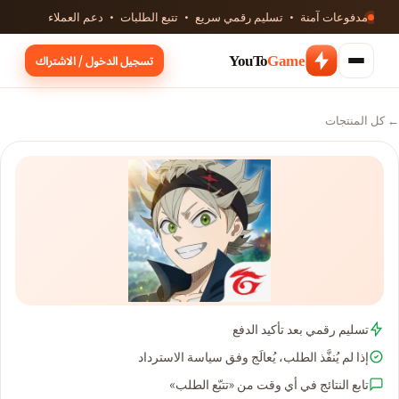
مدفوعات آمنة · تسليم رقمي سريع · تتبع الطلبات · دعم العملاء
تسجيل الدخول / الاشتراك
YouTo
Game
← كل المنتجات
تسليم رقمي بعد تأكيد الدفع
إذا لم يُنفَّذ الطلب، يُعالَج وفق سياسة الاسترداد
تابع النتائج في أي وقت من «تتبّع الطلب»