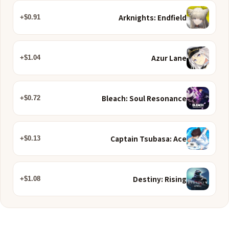
Arknights: Endfield
$0.91+
Azur Lane
$1.04+
Bleach: Soul Resonance
$0.72+
Captain Tsubasa: Ace
$0.13+
Destiny: Rising
$1.08+