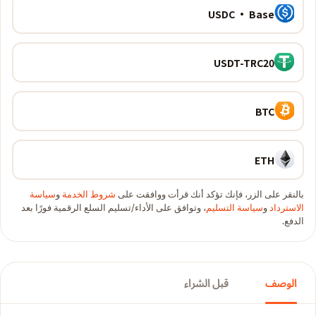
USDC · Base
USDT-TRC20
BTC
ETH
بالنقر على الزر، فإنك تؤكد أنك قرأت ووافقت على
شروط الخدمة
و
سياسة
الاسترداد
و
سياسة التسليم
، وتوافق على الأداء/تسليم السلع الرقمية فورًا بعد
الدفع.
الوصف
قبل الشراء