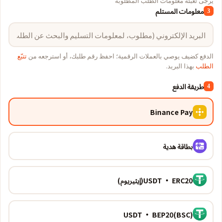
يرجى تعبئة معلومات الطلب المطلوبة
معلومات المستلم
3
الدفع كضيف يوصي بالعملات الرقمية؛ احفظ رقم طلبك، أو استرجعه من
تتبّع
الطلب
بهذا البريد.
طريقة الدفع
4
Binance Pay
بطاقة هدية
USDT · ERC20(إيثيريوم)
USDT · BEP20(BSC)