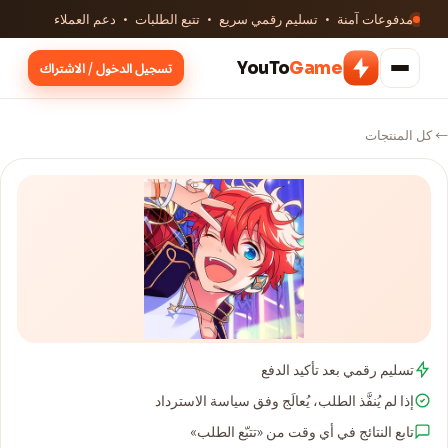
مدفوعات آمنة · تسليم رقمي سريع · تتبع الطلبات · دعم العملاء
YouTo
Game
تسجيل الدخول / الاشتراك
← كل المنتجات
تسليم رقمي بعد تأكيد الدفع
إذا لم يُنفَّذ الطلب، يُعالَج وفق سياسة الاسترداد
تابع النتائج في أي وقت من «تتبّع الطلب»