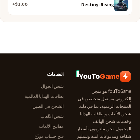
Destiny: Rising
$1.08+
الخدمات
YouTo
Game
شحن الجوال
YouToGame هو متجر
بطاقات الهدايا العالمية
إلكتروني مستقل متخصص في
المنتجات الرقمية، بما في ذلك
الشحن في الصين
شحن الألعاب وبطاقات الهدايا
شحن الألعاب
وخدمات شحن الهاتف
مفاتيح الألعاب
المحمول. نحن ملتزمون بأسعار
شفافة ومدفوعات آمنة وتسليم
فتح حساب موزّع