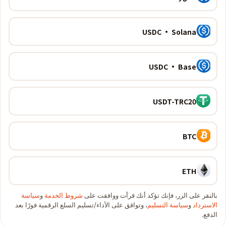
USDC · Solana
USDC · Base
USDT-TRC20
BTC
ETH
بالنقر على الزر، فإنك تؤكد أنك قرأت ووافقت على
شروط الخدمة
و
سياسة
الاسترداد
و
سياسة التسليم
، وتوافق على الأداء/تسليم السلع الرقمية فورًا بعد
الدفع.