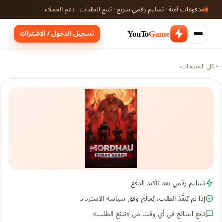
مدفوعات آمنة · تسليم رقمي سريع · تتبع الطلبات · دعم العملاء
تسجيل الدخول / الاشتراك
YouTo
Game
← كل المنتجات
تسليم رقمي بعد تأكيد الدفع
إذا لم يُنفَّذ الطلب، يُعالَج وفق سياسة الاسترداد
تابع النتائج في أي وقت من «تتبّع الطلب»