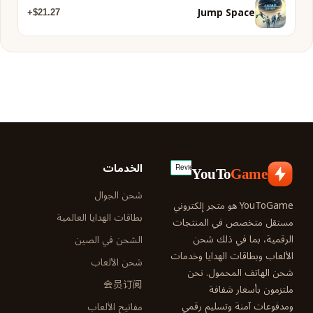
Jump Space
$21.27+
الخدمات
YouTo
Game
شحن الجوال
YouToGame هو متجر إلكتروني
بطاقات الهدايا العالمية
مستقل متخصص في المنتجات
الرقمية، بما في ذلك شحن
الشحن في الصين
الألعاب وبطاقات الهدايا وخدمات
شحن الألعاب
شحن الهاتف المحمول. نحن
会员订阅
ملتزمون بأسعار شفافة
ومدفوعات آمنة وتسليم رقمي
مفاتيح الألعاب