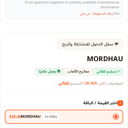
from upstream suppliers or publicly available manufacturer
information.
See
إخلاء المسؤولية
·
من نحن
💸 سجّل الدخول للمشاركة والربح
MORDHAU
⚡ تسليم تلقائي
مفاتيح الألعاب
🌍 يعمل عالميًا
المواصفات
من
التسليم
1
$28.46+
تلقائي
اختر القيمة / الباقة
1
MORDHAU
GLOBAL
$28.46