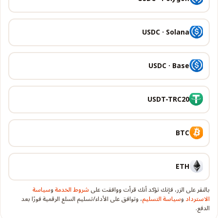
USDC · Solana
USDC · Base
USDT-TRC20
BTC
ETH
بالنقر على الزر، فإنك تؤكد أنك قرأت ووافقت على
شروط الخدمة
و
سياسة
الاسترداد
و
سياسة التسليم
، وتوافق على الأداء/تسليم السلع الرقمية فورًا بعد
الدفع.