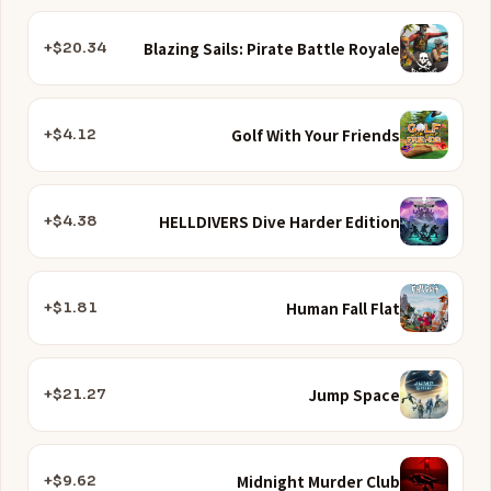
Blazing Sails: Pirate Battle Royale
$20.34+
Golf With Your Friends
$4.12+
HELLDIVERS Dive Harder Edition
$4.38+
Human Fall Flat
$1.81+
Jump Space
$21.27+
Midnight Murder Club
$9.62+