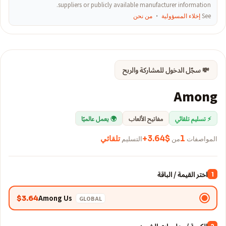
suppliers or publicly available manufacturer information.
See
إخلاء المسؤولية
·
من نحن
💸 سجّل الدخول للمشاركة والربح
Among
⚡ تسليم تلقائي
مفاتيح الألعاب
🌍 يعمل عالميًا
المواصفات
1
من
$3.64+
التسليم
تلقائي
اختر القيمة / الباقة
1
Among Us
$3.64
GLOBAL