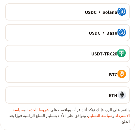
USDC · Solana
USDC · Base
USDT-TRC20
BTC
ETH
بالنقر على الزر، فإنك تؤكد أنك قرأت ووافقت على
شروط الخدمة
و
سياسة
الاسترداد
و
سياسة التسليم
، وتوافق على الأداء/تسليم السلع الرقمية فورًا بعد
الدفع.