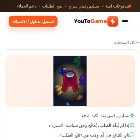
مدفوعات آمنة · تسليم رقمي سريع · تتبع الطلبات · دعم العملاء
YouTo
Game
تسجيل الدخول / الاشتراك
← كل المنتجات
تسليم رقمي بعد تأكيد الدفع
إذا لم يُنفَّذ الطلب، يُعالَج وفق سياسة الاسترداد
تابع النتائج في أي وقت من «تتبّع الطلب»