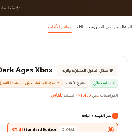
 تتبّع الطلب
مفاتيح الألعاب
شحن الألعاب
الشحن في الصين
بطاق
Dark Ages Xbox
💸 سجّل الدخول للمشاركة والربح
قة (تحقّق من منطقة التفعيل حسب الإصدار)
مفاتيح الألعاب
⚡ تسليم تلقائي
التسليم
من
المواصفات
تلقائي
$71.45+
1
اختر القيمة / الباقة
1
Standard Edition
GLOBAL
$71.45