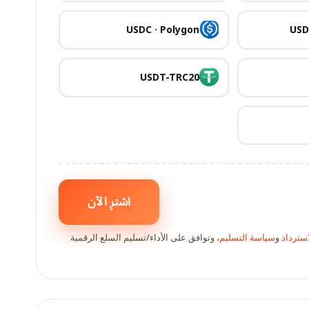
USDC · Polygon
USD
USDT-TRC20
اشترِ الآن
سترداد
و
سياسة التسليم
، وتوافق على الأداء/تسليم السلع الرقمية