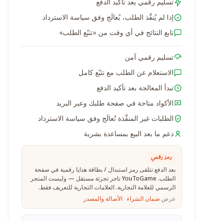
تسليم رقمي بعد تأكيد الدفع
إذا لم يُنفَّذ الطلب، يُعالَج وفق سياسة الاسترداد
تابع النتائج في أي وقت من «تتبّع الطلب»
تسليم رقمي آمن
الاستعلام عن الطلب مع تتبّع كامل
تبدأ المعالجة بعد تأكيد الدفع
الأكواد متاحة في صفحة طلبك وعبر البريد
الطلبات غير المنفَّذة تُعالَج وفق سياسة الاسترداد
دعم ما بعد البيع بمساعدة بشرية
رمز رقمي
بعد الدفع تتلقى رمز استبدال / بطاقة هدايا رقمية في صفحة
الطلب. YouToGame تاجر تجزئة مستقل — وليست المتجر
الرسمي للعلامة التجارية. العلامات التجارية للتعريف فقط.
عرض
ضمان الشراء
·
الأصالة والمصدر