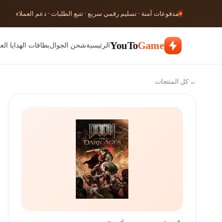
مدفوعات آمنة · تسليم رقمي سريع · تتبع الطلبات · دعم العملاء
الرئيسية
شحن الجوال
بطاقات الهدايا العا
YouTo
Game
← كل المنتجات