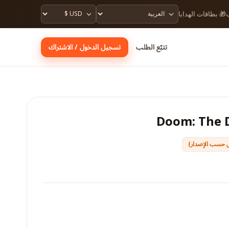
🎁 بطاقات الهدايا

تسجيل الدخول / الاشتراك
تتبّع الطلب
Doom: The 
📍 مقيّد بالمنط