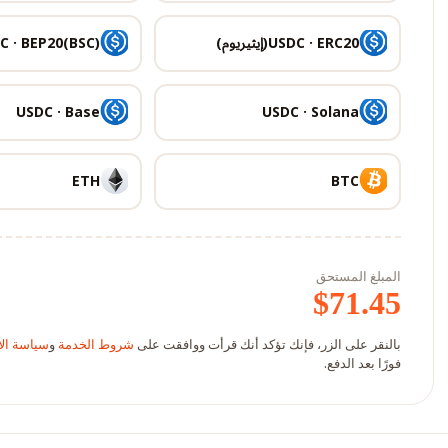
USDC · ERC20(إيثيريوم)
C · BEP20(BSC)
USDC · Base
USDC · Solana
ETH
BTC
المبلغ المستحق
$
71.45
بالنقر على الزر، فإنك تؤكد أنك قرأت ووافقت على
شروط الخدمة
و
سياسة الا
فورًا بعد الدفع.