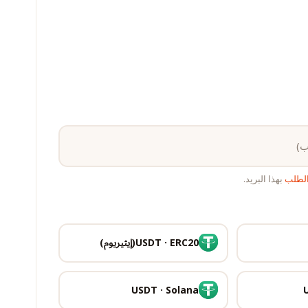
 الطلب
بهذا البريد.
USDT · ERC20(إيثيريوم)
USDT · Solana