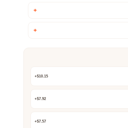
+
+
$10.15+
$7.92+
$7.57+