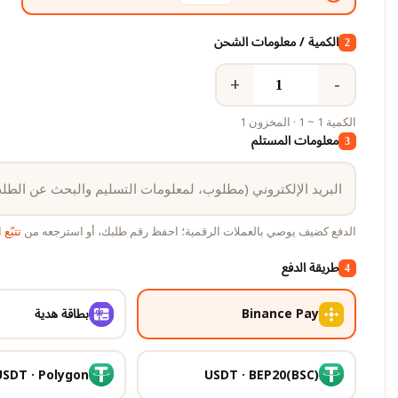
الكمية / معلومات الشحن
2
+
−
الكمية 1 ~ 1 · المخزون 1
معلومات المستلم
3
الدفع كضيف يوصي بالعملات الرقمية؛ احفظ رقم طلبك، أو استرجعه من
تتبّع
طريقة الدفع
4
Binance Pay
بطاقة هدية
USDT · Polygon
USDT · BEP20(BSC)