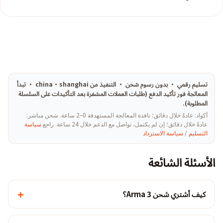
تسليم رقمي · بدون رسوم شحن · التنفيذ من china·shanghai · تبدأ
المعالجة فور تأكيد الدفع (طلبات العملات المشفرة بعد التأكيدات على السلسلة
المطلوبة).
أكواد: عادةً خلال دقائق؛ نافذة المعالجة المستهدفة 0–2 ساعة. شحن مباشر:
عادةً خلال دقائق؛ إن لم يكتمل، تواصل مع الدعم خلال 24 ساعة. راجع
سياسة
التسليم
/
سياسة الاسترداد
الأسئلة الشائعة
+
كيف أشتري شحن Arma 3؟