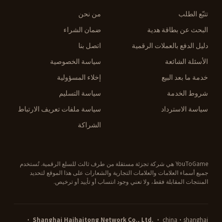
تتبّع الطلب
من نحن
البحث عن بطاقة هدية
ضمان الشراء
دليل الدفع بالعملات الرقمية
اتصل بنا
الأسئلة الشائعة
سياسة الخصوصية
خدمة ما بعد البيع
إخلاء المسؤولية
شروط الخدمة
سياسة التسليم
سياسة الاسترداد
سياسة ملفات تعريف الارتباط
الشراكة
YouToGame هي شركة تجزئة مستقلة من طرف ثالث للسلع الرقمية. تُستخدم
جميع أسماء العلامات والعلامات التجارية والشعارات على هذا الموقع لتحديد
المنتجات المقابلة فقط، ولا تعني وجود انتساب أو تأييد أو ترخيص.
· china·shanghai ·
Shanghai Haihaitong Network Co., Ltd.