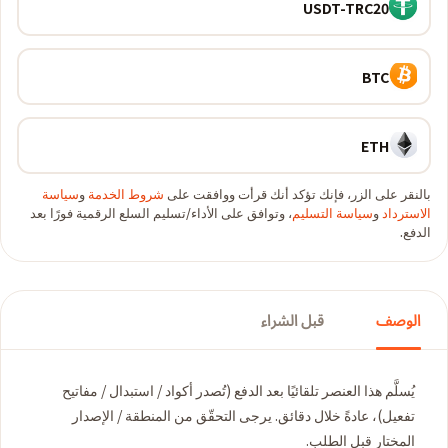
USDT-TRC20
BTC
ETH
بالنقر على الزر، فإنك تؤكد أنك قرأت ووافقت على
شروط الخدمة
و
سياسة
الاسترداد
و
سياسة التسليم
، وتوافق على الأداء/تسليم السلع الرقمية فورًا بعد
الدفع.
الوصف
قبل الشراء
يُسلَّم هذا العنصر تلقائيًا بعد الدفع (تُصدر أكواد / استبدال / مفاتيح
تفعيل)، عادةً خلال دقائق. يرجى التحقّق من المنطقة / الإصدار
المختار قبل الطلب.