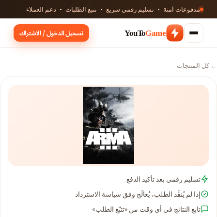
مدفوعات آمنة · تسليم رقمي سريع · تتبع الطلبات · دعم العملاء
تسجيل الدخول / الاشتراك
YouTo
Game
← كل المنتجات
تسليم رقمي بعد تأكيد الدفع
إذا لم يُنفَّذ الطلب، يُعالَج وفق سياسة الاسترداد
تابع النتائج في أي وقت من «تتبّع الطلب»