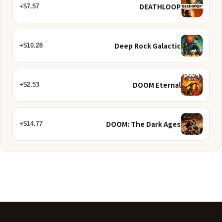
DEATHLOOP
$7.57+
Deep Rock Galactic
$10.28+
DOOM Eternal
$2.53+
DOOM: The Dark Ages
$14.77+