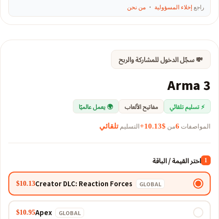
راجع
إخلاء المسؤولية
·
من نحن
💸 سجّل الدخول للمشاركة والربح
Arma 3
⚡ تسليم تلقائي
مفاتيح الألعاب
🌍 يعمل عالميًا
المواصفات
من
التسليم
6
$10.13+
تلقائي
اختر القيمة / الباقة
1
Creator DLC: Reaction Forces
$10.13
GLOBAL
Apex
$10.95
GLOBAL