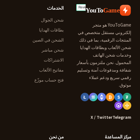
الخدمات
YouTo
Game
شحن الجوال
YouToGame هو متجر
بطاقات الهدايا
إلكتروني مستقل متخصص في
المنتجات الرقمية، بما في ذلك
الشحن في الصين
شحن الألعاب وبطاقات الهدايا
شحن مباشر
وخدمات شحن الهاتف
الاشتراكات
المحمول. نحن ملتزمون بأسعار
شفافة ومدفوعات آمنة وتسليم
مفاتيح الألعاب
رقمي سريع ودعم عملاء
فتح حساب موزّع
موثوق.
Ł
₿
$
₮
X / Twitter
Telegram
مركز المساعدة
من نحن