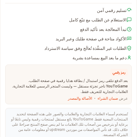
تسليم رقمي آمن
الاستعلام عن الطلب مع تتبّع كامل
تبدأ المعالجة بعد تأكيد الدفع
الأكواد متاحة في صفحة طلبك وعبر البريد
الطلبات غير المنفَّذة تُعالَج وفق سياسة الاسترداد
دعم ما بعد البيع بمساعدة بشرية
رمز رقمي
بعد الدفع تتلقى رمز استبدال / بطاقة هدايا رقمية في صفحة الطلب.
YouToGame تاجر تجزئة مستقل — وليست المتجر الرسمي للعلامة التجارية.
العلامات التجارية للتعريف فقط.
عرض
ضمان الشراء
·
الأصالة والمصدر
تُستخدم أسماء العلامات التجارية والعلامات والصور على هذه الصفحة لتحديد
المنتجات المعنية فقط. YouToGame بائع مستقل لمنتجات رقمية وليس تابعًا أو
برعاية أو بترخيص من أصحاب تلك العلامات ما لم ينص صفح المنتج صراحةً على
خلاف ذلك. قد تأتي المواصفات من موردين upstream أو معلومات عامة من
الشركة المصنعة.