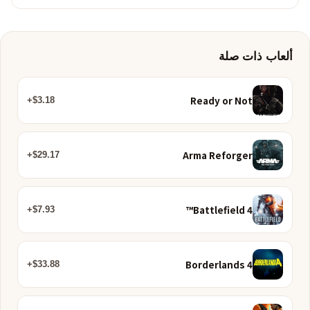
ألعاب ذات صلة
Ready or Not
$3.18+
Arma Reforger
$29.17+
Battlefield 4™
$7.93+
Borderlands 4
$33.88+