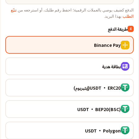
الدفع كضيف يوصي بالعملات الرقمية؛ احفظ رقم طلبك، أو استرجعه من
تتبّع
الطلب
بهذا البريد.
طريقة الدفع
4
Binance Pay
بطاقة هدية
USDT · ERC20(إيثيريوم)
USDT · BEP20(BSC)
USDT · Polygon