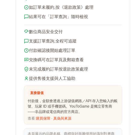
如訂單未履約,按《退款政策》處理
結果可在「訂單查詢」隨時檢視
數位商品安全交付
支援訂單查詢,全程可追蹤
付款確認後開始處理訂單
兌換碼可在訂單頁及郵箱查看
未完成履約訂單按退款政策處理
提供售後支援與人工協助
直接儲值
付款後，金額會透過上游儲值網路／API 存入您輸入的帳
號、玩家 ID 或手機號碼。YouToGame 是獨立零售商
——非品牌或電信商的官方商店。
查看
購買保障
·
真偽與來源
本頁展示的品牌名稱、商標與封面圖僅用於識別對應商