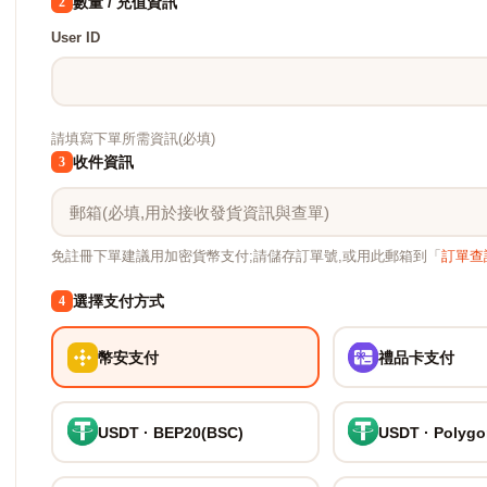
數量 / 充值資訊
2
User ID
請填寫下單所需資訊(必填)
收件資訊
3
免註冊下單建議用加密貨幣支付;請儲存訂單號,或用此郵箱到「
訂單查
選擇支付方式
4
幣安支付
禮品卡支付
USDT · BEP20(BSC)
USDT · Polyg