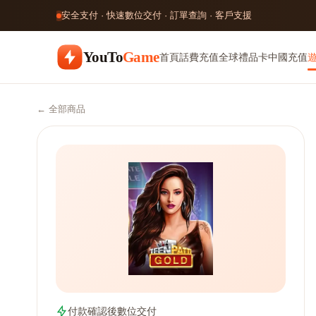
安全支付 · 快速數位交付 · 訂單查詢 · 客戶支援
YouTo
Game
首頁
話費充值
全球禮品卡
中國充值
← 全部商品
付款確認後數位交付