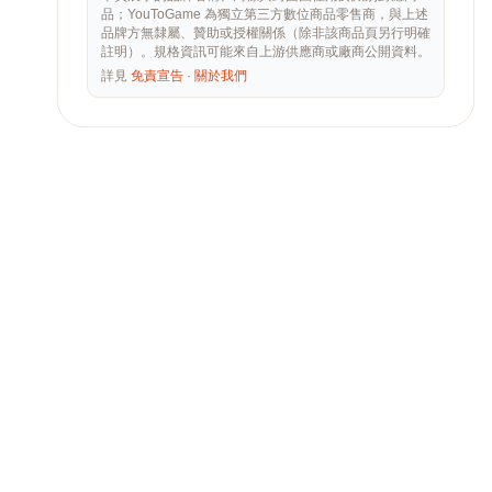
品；YouToGame 為獨立第三方數位商品零售商，與上述
品牌方無隸屬、贊助或授權關係（除非該商品頁另行明確
註明）。規格資訊可能來自上游供應商或廠商公開資料。
詳見
免責宣告
·
關於我們