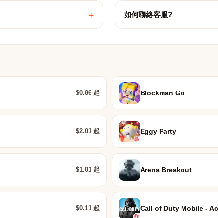
+
如何聯絡客服?
$0.86 起
Blockman Go
$2.01 起
Eggy Party
$1.01 起
Arena Breakout
$0.11 起
Call of Duty Mobile - Ac