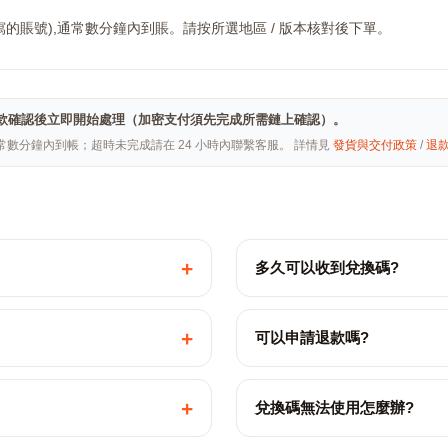
的賬號),通常數分鐘內到賬。請按所選地區 / 版本核對後下單。
hai · 付款確認後立即開始處理（加密支付須先完成所需鏈上確認）。
常數分鐘內到帳；超時未完成請在 24 小時內聯繫客服。 詳情見
發貨與交付政策
/
退
+
多久可以收到兌換碼?
+
可以申請退款嗎?
+
兌換碼無法使用怎麼辦?