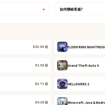
+
如何聯絡客服?
ELDEN RING NIGHTREIG
$32.92 起
Grand Theft Auto V
$1.53 起
HELLDIVERS 2
$2.71 起
Minecraft: Java & Bedr
$4.25 起