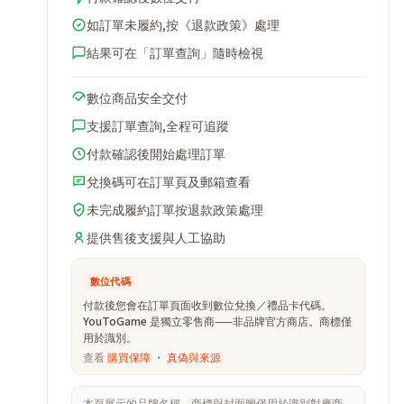
如訂單未履約,按《退款政策》處理
結果可在「訂單查詢」隨時檢視
數位商品安全交付
支援訂單查詢,全程可追蹤
付款確認後開始處理訂單
兌換碼可在訂單頁及郵箱查看
未完成履約訂單按退款政策處理
提供售後支援與人工協助
數位代碼
付款後您會在訂單頁面收到數位兌換／禮品卡代碼。
YouToGame 是獨立零售商——非品牌官方商店。商標僅
用於識別。
查看
購買保障
·
真偽與來源
本頁展示的品牌名稱、商標與封面圖僅用於識別對應商