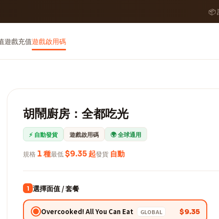
📦
值
遊戲充值
遊戲啟用碼
胡鬧廚房：全都吃光
⚡ 自動發貨
遊戲啟用碼
🌍 全球通用
規格
1 種
最低
$9.35 起
發貨
自動
選擇面值 / 套餐
1
Overcooked! All You Can Eat
$9.35
GLOBAL