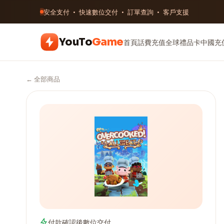
安全支付 · 快速數位交付 · 訂單查詢 · 客戶支援
YouTo
Game
首頁
話費充值
全球禮品卡
中國充
← 全部商品
付款確認後數位交付