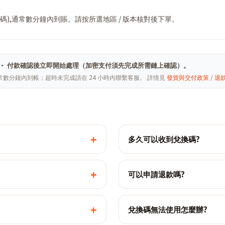
用碼),通常數分鐘內到賬。請按所選地區 / 版本核對後下單。
ghai · 付款確認後立即開始處理（加密支付須先完成所需鏈上確認）。
常數分鐘內到帳；超時未完成請在 24 小時內聯繫客服。 詳情見
發貨與交付政策
/
退
+
多久可以收到兌換碼?
+
可以申請退款嗎?
+
兌換碼無法使用怎麼辦?