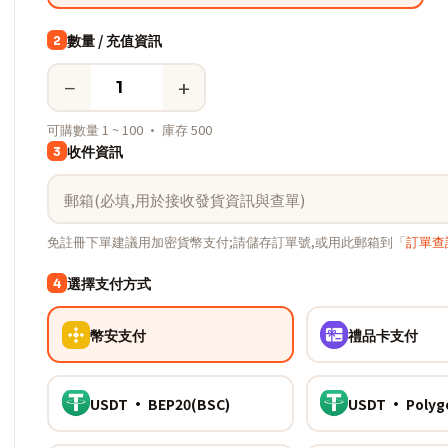
數量 / 充值資訊
2
−
+
可購數量 1 ~ 100 · 庫存 500
收件資訊
3
免註冊下單建議用加密貨幣支付;請儲存訂單號,或用此郵箱到「
訂單查
選擇支付方式
4
幣安支付
禮品卡支付
USDT · BEP20(BSC)
USDT · Polyg