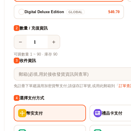
$40.70
Digital Deluxe Edition
GLOBAL
數量 / 充值資訊
2
−
+
可購數量 1 ~ 90 · 庫存 90
收件資訊
3
免註冊下單建議用加密貨幣支付;請儲存訂單號,或用此郵箱到「
訂單查
選擇支付方式
4
幣安支付
禮品卡支付