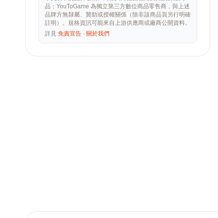
品；YouToGame 為獨立第三方數位商品零售商，與上述
品牌方無隸屬、贊助或授權關係（除非該商品頁另行明確
註明）。規格資訊可能來自上游供應商或廠商公開資料。
詳見
免責宣告
·
關於我們