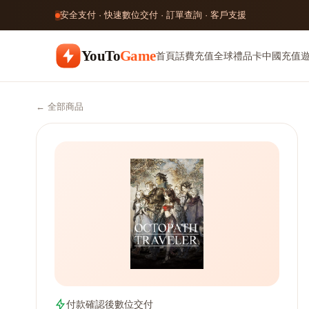
安全支付 · 快速數位交付 · 訂單查詢 · 客戶支援
YouTo
Game
首頁
話費充值
全球禮品卡
中國充值
← 全部商品
付款確認後數位交付