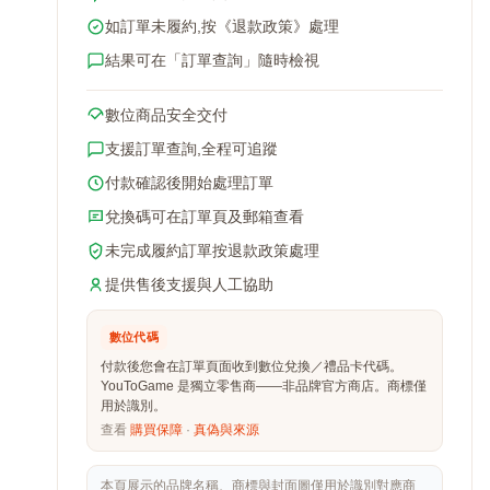
如訂單未履約,按《退款政策》處理
結果可在「訂單查詢」隨時檢視
數位商品安全交付
支援訂單查詢,全程可追蹤
付款確認後開始處理訂單
兌換碼可在訂單頁及郵箱查看
未完成履約訂單按退款政策處理
提供售後支援與人工協助
數位代碼
付款後您會在訂單頁面收到數位兌換／禮品卡代碼。
YouToGame 是獨立零售商——非品牌官方商店。商標僅
用於識別。
查看
購買保障
·
真偽與來源
本頁展示的品牌名稱、商標與封面圖僅用於識別對應商