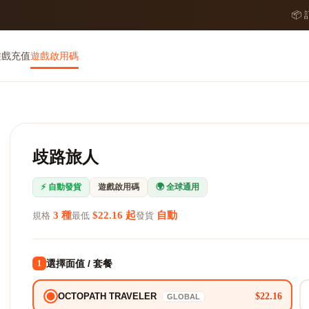
📦
遊戲充值
遊戲啟用碼
歧路旅人
⚡ 自動發貨
遊戲啟用碼
🌍 全球通用
3 種
$22.16 起
自動
規格
最低
發貨
選擇面值 / 套餐
1
$22.16
OCTOPATH TRAVELER
GLOBAL