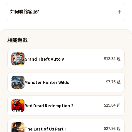
+
如何聯絡客服?
相關遊戲
Grand Theft Auto V
$12.32 起
Monster Hunter Wilds
$7.75 起
Red Dead Redemption 2
$15.04 起
The Last of Us Part I
$27.96 起