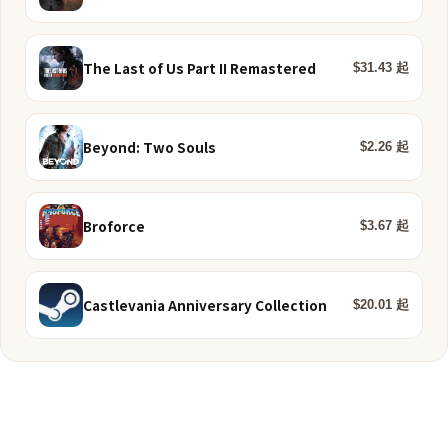
The Last of Us Part II Remastered
$31.43 起
Beyond: Two Souls
$2.26 起
Broforce
$3.67 起
Castlevania Anniversary Collection
$20.01 起