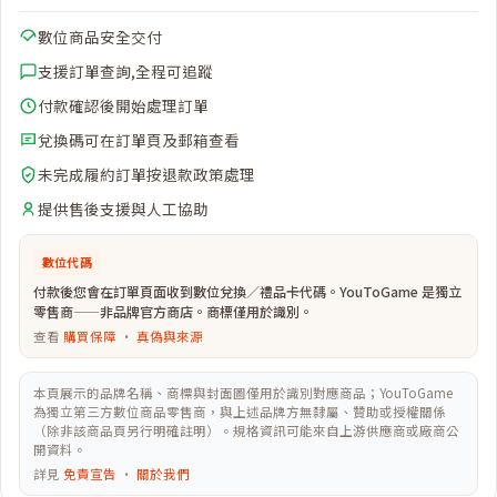
數位商品安全交付
支援訂單查詢,全程可追蹤
付款確認後開始處理訂單
兌換碼可在訂單頁及郵箱查看
未完成履約訂單按退款政策處理
提供售後支援與人工協助
數位代碼
付款後您會在訂單頁面收到數位兌換／禮品卡代碼。YouToGame 是獨立
零售商——非品牌官方商店。商標僅用於識別。
查看
購買保障
·
真偽與來源
本頁展示的品牌名稱、商標與封面圖僅用於識別對應商品；YouToGame
為獨立第三方數位商品零售商，與上述品牌方無隸屬、贊助或授權關係
（除非該商品頁另行明確註明）。規格資訊可能來自上游供應商或廠商公
開資料。
詳見
免責宣告
·
關於我們