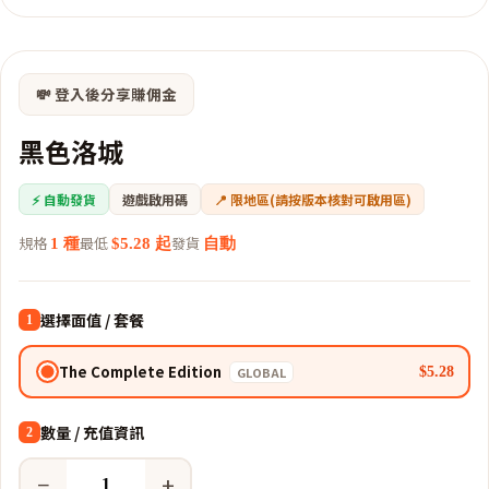
💸 登入後分享賺佣金
黑色洛城
⚡ 自動發貨
遊戲啟用碼
📍 限地區(請按版本核對可啟用區)
規格
最低
發貨
1 種
$5.28 起
自動
選擇面值 / 套餐
1
The Complete Edition
$5.28
GLOBAL
數量 / 充值資訊
2
−
+