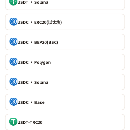
USDT · Solana
USDC · ERC20(以太坊)
USDC · BEP20(BSC)
USDC · Polygon
USDC · Solana
USDC · Base
USDT-TRC20