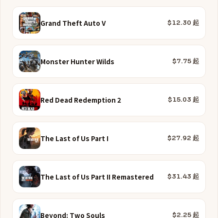
Grand Theft Auto V
$12.30 起
Monster Hunter Wilds
$7.75 起
Red Dead Redemption 2
$15.03 起
The Last of Us Part I
$27.92 起
The Last of Us Part II Remastered
$31.43 起
Beyond: Two Souls
$2.25 起