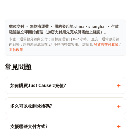
數位交付 · 無物流運費 · 履約發起地 china·shanghai · 付款
確認後立即開始處理（加密支付須先完成所需鏈上確認）。
卡密：通常數分鐘內交付；目標處理窗口 0–2 小時。 直充：通常數分鐘
內到帳；超時未完成請在 24 小時內聯繫客服。 詳情見
發貨與交付政策
/
退款政策
常見問題
+
如何購買Just Cause 2充值?
+
多久可以收到兌換碼?
+
支援哪些支付方式?