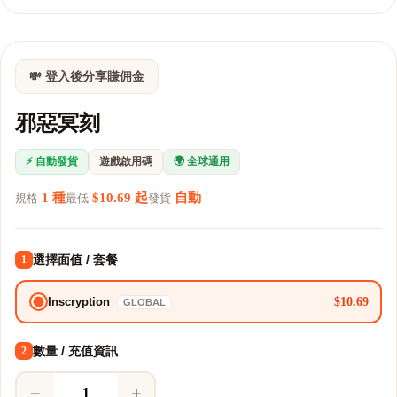
💸 登入後分享賺佣金
邪惡冥刻
⚡ 自動發貨
遊戲啟用碼
🌍 全球通用
1 種
$10.69 起
自動
規格
最低
發貨
選擇面值 / 套餐
1
$10.69
Inscryption
GLOBAL
數量 / 充值資訊
2
−
+