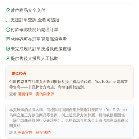
數位商品安全交付
支援訂單查詢,全程可追蹤
付款確認後開始處理訂單
兌換碼可在訂單頁及郵箱查看
未完成履約訂單按退款政策處理
提供售後支援與人工協助
數位代碼
付款後您會在訂單頁面收到數位兌換／禮品卡代碼。YouToGame 是獨立
零售商——非品牌官方商店。商標僅用於識別。
查看
購買保障
·
真偽與來源
本頁展示的品牌名稱、商標與封面圖僅用於識別對應商品；YouToGame
為獨立第三方數位商品零售商，與上述品牌方無隸屬、贊助或授權關係
（除非該商品頁另行明確註明）。規格資訊可能來自上游供應商或廠商公
開資料。
詳見
免責宣告
·
關於我們