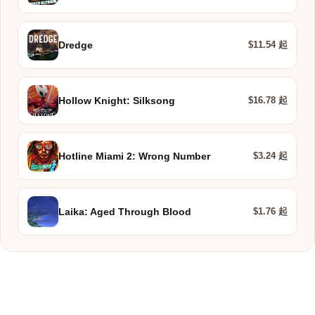
$11.54 起
Dredge
$16.78 起
Hollow Knight: Silksong
$3.24 起
Hotline Miami 2: Wrong Number
$1.76 起
Laika: Aged Through Blood