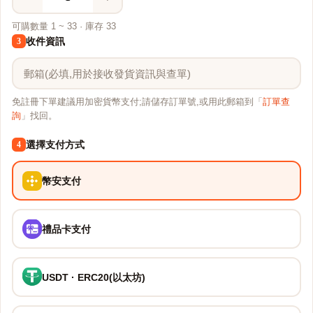
可購數量 1 ~ 33 · 庫存 33
收件資訊
3
免註冊下單建議用加密貨幣支付;請儲存訂單號,或用此郵箱到「
訂單查
詢
」找回。
選擇支付方式
4
幣安支付
禮品卡支付
USDT · ERC20(以太坊)