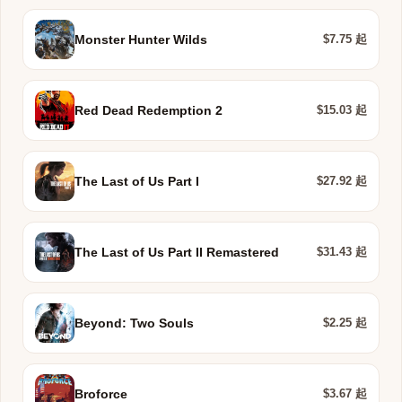
$7.75 起
Monster Hunter Wilds
$15.03 起
Red Dead Redemption 2
$27.92 起
The Last of Us Part I
$31.43 起
The Last of Us Part II Remastered
$2.25 起
Beyond: Two Souls
$3.67 起
Broforce