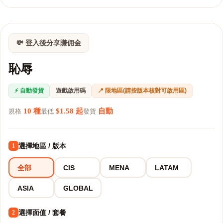
💸 登入後分享賺佣金
恥辱
⚡ 自動發貨
遊戲啟用碼
📍 限地區(請按版本核對可啟用區)
10 種
$1.58 起
自動
規格
最低
發貨
選擇地區 / 版本
1
全部
CIS
MENA
LATAM
ASIA
GLOBAL
選擇面值 / 套餐
2