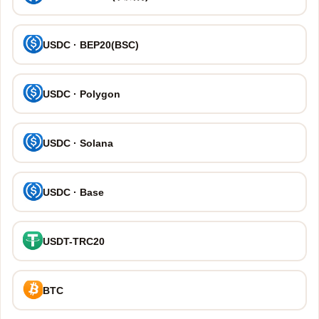
USDC · BEP20(BSC)
USDC · Polygon
USDC · Solana
USDC · Base
USDT-TRC20
BTC