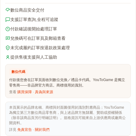
數位商品安全交付
支援訂單查詢,全程可追蹤
付款確認後開始處理訂單
兌換碼可在訂單頁及郵箱查看
未完成履約訂單按退款政策處理
提供售後支援與人工協助
數位代碼
付款後您會在訂單頁面收到數位兌換／禮品卡代碼。YouToGame 是獨立
零售商——非品牌官方商店。商標僅用於識別。
查看
購買保障
·
真偽與來源
本頁展示的品牌名稱、商標與封面圖僅用於識別對應商品；YouToGame
為獨立第三方數位商品零售商，與上述品牌方無隸屬、贊助或授權關係
（除非該商品頁另行明確註明）。規格資訊可能來自上游供應商或廠商公
開資料。
詳見
免責宣告
·
關於我們