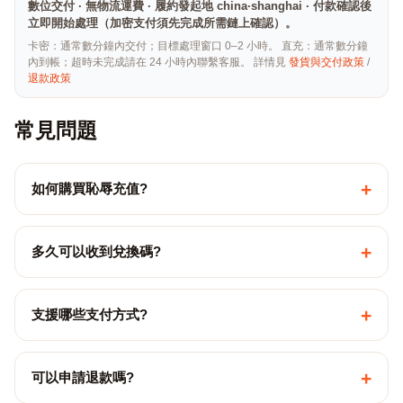
數位交付 · 無物流運費 · 履約發起地 china·shanghai · 付款確認後
立即開始處理（加密支付須先完成所需鏈上確認）。
卡密：通常數分鐘內交付；目標處理窗口 0–2 小時。 直充：通常數分鐘
內到帳；超時未完成請在 24 小時內聯繫客服。 詳情見
發貨與交付政策
/
退款政策
常見問題
+
如何購買恥辱充值?
+
多久可以收到兌換碼?
+
支援哪些支付方式?
+
可以申請退款嗎?