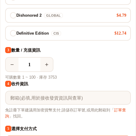
$4.79
Dishonored 2
GLOBAL
$12.74
Definitive Edition
CIS
數量 / 充值資訊
3
−
+
可購數量 1 ~ 100 · 庫存 3753
收件資訊
4
免註冊下單建議用加密貨幣支付;請儲存訂單號,或用此郵箱到「
訂單查
詢
」找回。
選擇支付方式
5