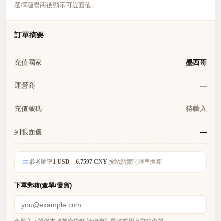
選擇運營商後顯示可選面值。
訂單摘要
充值國家
墨西哥
運營商
—
充值號碼
待輸入
到賬面值
—
參考匯率
1 USD = 6.7597 CNY
,按站點實時匯率換算
下單郵箱(查單/發貨)