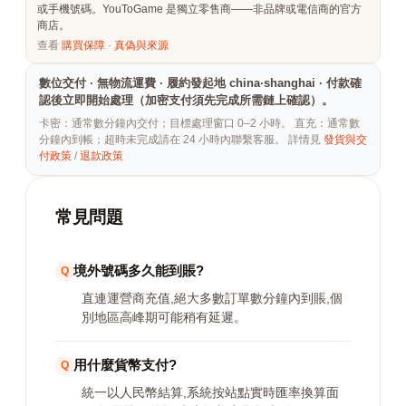
或手機號碼。YouToGame 是獨立零售商——非品牌或電信商的官方
商店。
查看
購買保障
·
真偽與來源
數位交付 · 無物流運費 · 履約發起地 china·shanghai · 付款確
認後立即開始處理（加密支付須先完成所需鏈上確認）。
卡密：通常數分鐘內交付；目標處理窗口 0–2 小時。 直充：通常數
分鐘內到帳；超時未完成請在 24 小時內聯繫客服。 詳情見
發貨與交
付政策
/
退款政策
常見問題
境外號碼多久能到賬?
直連運營商充值,絕大多數訂單數分鐘內到賬,個
別地區高峰期可能稍有延遲。
用什麼貨幣支付?
統一以人民幣結算,系統按站點實時匯率換算面