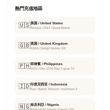
熱門充值地區
美国 / United States
🇺🇸
Airvoice / AT&T / Boost Mobile
英国 / United Kingdom
🇬🇧
ASDA / Delight Mobile / EE
菲律賓 / Philippines
🇵🇭
DITO / Dito / DTH Plan Cignal-TV
印度尼西亚 / Indonesia
🇮🇩
Axis / Bakrie Telecom / Hutchison 3
奈及利亞 / Nigeria
🇳🇬
Airtel / Airtel Nigeria Special / Glo