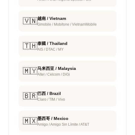
越南 / Vietnam
🇻🇳
Gmobile / Mobifone / VietnamMobile
泰國 / Thailand
🇹🇭
AIS / DTAC / MY
马来西亚 / Malaysia
🇲🇾
Altel / Celcom / DiGi
巴西 / Brazil
🇧🇷
Claro / TIM / Vivo
墨西哥 / Mexico
🇲🇽
Amigo / Amigo Sin Límite / AT&T