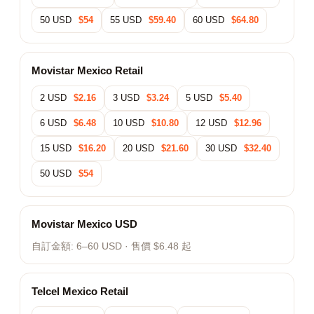
50 USD
$54
55 USD
$59.40
60 USD
$64.80
Movistar Mexico Retail
2 USD
$2.16
3 USD
$3.24
5 USD
$5.40
6 USD
$6.48
10 USD
$10.80
12 USD
$12.96
15 USD
$16.20
20 USD
$21.60
30 USD
$32.40
50 USD
$54
Movistar Mexico USD
自訂金額:
6–60 USD
· 售價 $6.48 起
Telcel Mexico Retail