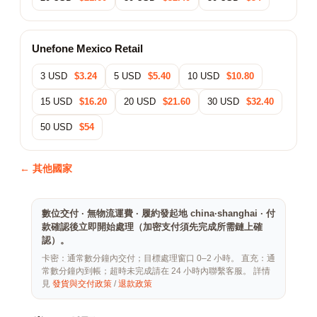
Unefone Mexico Retail
3 USD
$3.24
5 USD
$5.40
10 USD
$10.80
15 USD
$16.20
20 USD
$21.60
30 USD
$32.40
50 USD
$54
← 其他國家
數位交付 · 無物流運費 · 履約發起地 china·shanghai · 付
款確認後立即開始處理（加密支付須先完成所需鏈上確
認）。
卡密：通常數分鐘內交付；目標處理窗口 0–2 小時。 直充：通
常數分鐘內到帳；超時未完成請在 24 小時內聯繫客服。 詳情
見
發貨與交付政策
/
退款政策