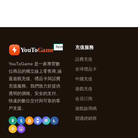
充值服務
YouTo
Game
話費充值
YouToGame 是一家專營數
全球禮品卡
位商品的獨立線上零售商,涵
蓋遊戲充值、禮品卡與話費
中國充值
充值服務。我們致力於提供
遊戲充值
透明的價格、安全的支付、
会员订阅
快速的數位交付與可靠的客
戶支援。
遊戲啟用碼
開通經銷商
₮
$
₿
Ł