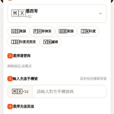
墨西哥
🇲🇽
+52
🇺🇸
🇵🇭
🇬🇧
🇮🇳
美国
菲律宾
英国
印度
🇮🇩
🇻🇳
印度尼西亚
越南
選擇運營商
2
網路錯誤,請重試
輸入充值手機號
3
請勿包含國家區號
🇲🇽
+52
選擇充值面值
4