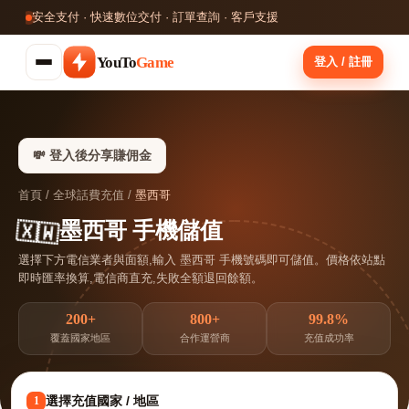
安全支付 · 快速數位交付 · 訂單查詢 · 客戶支援
YouTo
Game
登入 / 註冊
💸 登入後分享賺佣金
首頁
/
全球話費充值
/
墨西哥
🇲🇽
墨西哥 手機儲值
選擇下方電信業者與面額,輸入 墨西哥 手機號碼即可儲值。價格依站點
即時匯率換算,電信商直充,失敗全額退回餘額。
200+
800+
99.8%
覆蓋國家地區
合作運營商
充值成功率
選擇充值國家 / 地區
1