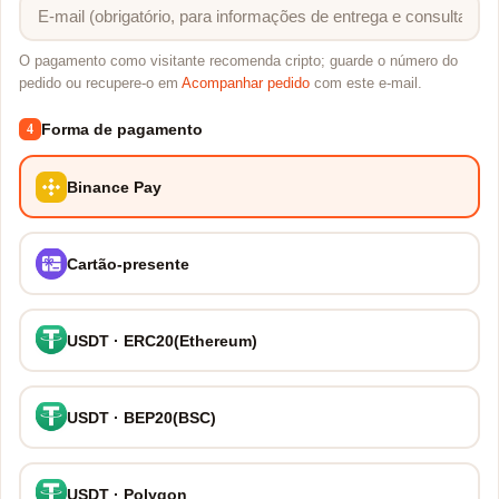
O pagamento como visitante recomenda cripto; guarde o número do
pedido ou recupere-o em
Acompanhar pedido
com este e-mail.
Forma de pagamento
4
Binance Pay
Cartão-presente
USDT · ERC20(Ethereum)
USDT · BEP20(BSC)
USDT · Polygon