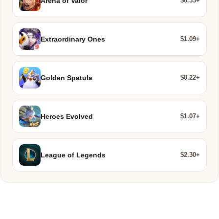
$0.33+
Arena of Valor
$1.09+
Extraordinary Ones
$0.22+
Golden Spatula
$1.07+
Heroes Evolved
$2.30+
League of Legends