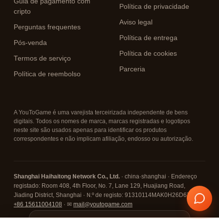
Guia de pagamento com
Política de privacidade
cripto
Aviso legal
Perguntas frequentes
Política de entrega
Pós-venda
Política de cookies
Termos de serviço
Parceria
Política de reembolso
A YouToGame é uma varejista terceirizada independente de bens
digitais. Todos os nomes de marca, marcas registradas e logotipos
neste site são usados apenas para identificar os produtos
correspondentes e não implicam afiliação, endosso ou autorização.
Shanghai Haihaitong Network Co., Ltd.
· china·shanghai · Endereço
registado: Room 408, 4th Floor, No. 7, Lane 129, Huajiang Road,
Jiading District, Shanghai · N.º de registo: 91310114MAK0H26D67 · ☎
+86 15611004108
· ✉
mail@youtogame.com