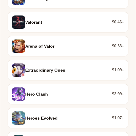
$0.46+
Valorant
$0.33+
Arena of Valor
$1.09+
Extraordinary Ones
$2.99+
Hero Clash
$1.07+
Heroes Evolved