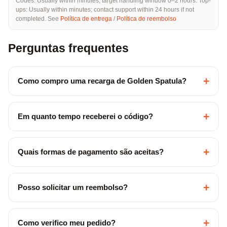
Codes: Usually within minutes; target handling window 0–2 hours. Top-
ups: Usually within minutes; contact support within 24 hours if not
completed. See
Política de entrega
/
Política de reembolso
Perguntas frequentes
+
Como compro uma recarga de Golden Spatula?
+
Em quanto tempo receberei o código?
+
Quais formas de pagamento são aceitas?
+
Posso solicitar um reembolso?
+
Como verifico meu pedido?