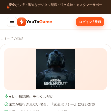
安全な決済 · 迅速なデジタル配信 · 注文追跡 · カスタマーサポー
ト
YouTo
Game
ログイン / 登録
← すべての商品
支払い確認後にデジタル配信
注文が履行されない場合、『返金ポリシー』に従い対応