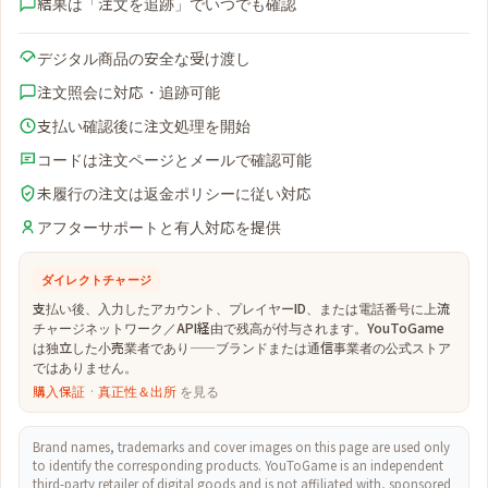
結果は「注文を追跡」でいつでも確認
デジタル商品の安全な受け渡し
注文照会に対応・追跡可能
支払い確認後に注文処理を開始
コードは注文ページとメールで確認可能
未履行の注文は返金ポリシーに従い対応
アフターサポートと有人対応を提供
ダイレクトチャージ
支払い後、入力したアカウント、プレイヤーID、または電話番号に上流
チャージネットワーク／API経由で残高が付与されます。YouToGame
は独立した小売業者であり——ブランドまたは通信事業者の公式ストア
ではありません。
購入保証
·
真正性＆出所
を見る
Brand names, trademarks and cover images on this page are used only
to identify the corresponding products. YouToGame is an independent
third-party retailer of digital goods and is not affiliated with, sponsored