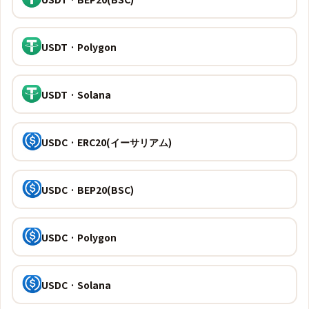
USDT · Polygon
USDT · Solana
USDC · ERC20(イーサリアム)
USDC · BEP20(BSC)
USDC · Polygon
USDC · Solana