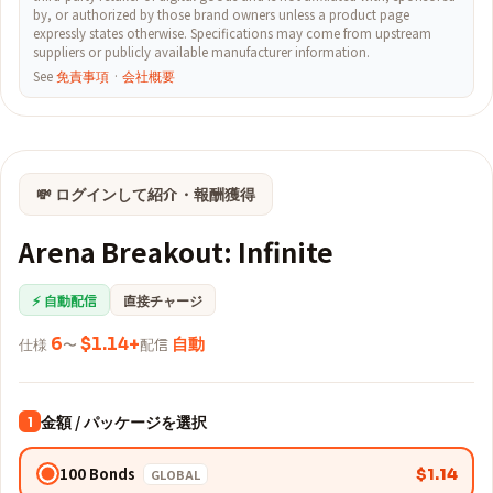
by, or authorized by those brand owners unless a product page
expressly states otherwise. Specifications may come from upstream
suppliers or publicly available manufacturer information.
See
免責事項
·
会社概要
💸 ログインして紹介・報酬獲得
Arena Breakout: Infinite
⚡ 自動配信
直接チャージ
仕様
6
〜
$1.14+
配信
自動
金額 / パッケージを選択
1
100 Bonds
$1.14
GLOBAL