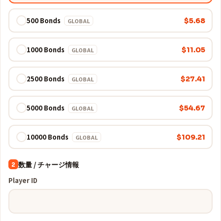
500 Bonds
$5.68
GLOBAL
1000 Bonds
$11.05
GLOBAL
2500 Bonds
$27.41
GLOBAL
5000 Bonds
$54.67
GLOBAL
10000 Bonds
$109.21
GLOBAL
数量 / チャージ情報
2
Player ID