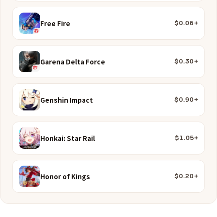
Free Fire
$0.06+
Garena Delta Force
$0.30+
Genshin Impact
$0.90+
Honkai: Star Rail
$1.05+
Honor of Kings
$0.20+