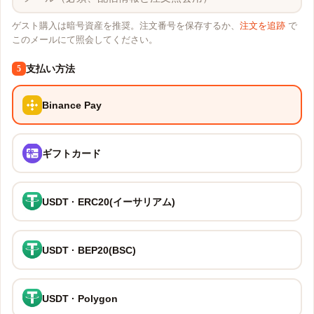
ゲスト購入は暗号資産を推奨。注文番号を保存するか、
注文を追跡
で
このメールにて照会してください。
支払い方法
5
Binance Pay
ギフトカード
USDT · ERC20(イーサリアム)
USDT · BEP20(BSC)
USDT · Polygon