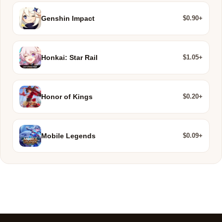
$0.90+
Genshin Impact
$1.05+
Honkai: Star Rail
$0.20+
Honor of Kings
$0.09+
Mobile Legends