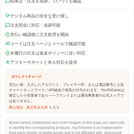
結果は「注文を追跡」でいつでも確認
デジタル商品の安全な受け渡し
注文照会に対応・追跡可能
支払い確認後に注文処理を開始
コードは注文ページとメールで確認可能
未履行の注文は返金ポリシーに従い対応
アフターサポートと有人対応を提供
ダイレクトチャージ
支払い後、入力したアカウント、プレイヤーID、または電話番号に上流
チャージネットワーク／API経由で残高が付与されます。YouToGameは
独立した小売業者であり——ブランドまたは通信事業者の公式ストアで
はありません。
購入保証
·
真正性＆出所
を見る
Brand names, trademarks and cover images on this page are used only
to identify the corresponding products. YouToGame is an independent
third-party retailer of digital goods and is not affiliated with, sponsored