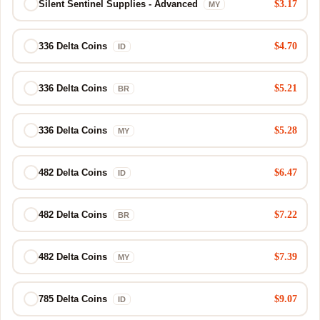
$3.17
Silent Sentinel Supplies - Advanced
MY
$4.70
336 Delta Coins
ID
$5.21
336 Delta Coins
BR
$5.28
336 Delta Coins
MY
$6.47
482 Delta Coins
ID
$7.22
482 Delta Coins
BR
$7.39
482 Delta Coins
MY
$9.07
785 Delta Coins
ID