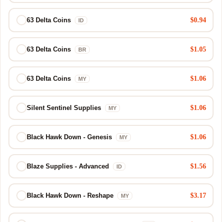
$0.94
63 Delta Coins
ID
$1.05
63 Delta Coins
BR
$1.06
63 Delta Coins
MY
$1.06
Silent Sentinel Supplies
MY
$1.06
Black Hawk Down - Genesis
MY
$1.56
Blaze Supplies - Advanced
ID
$3.17
Black Hawk Down - Reshape
MY