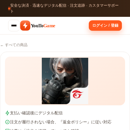
安全な決済 · 迅速なデジタル配信 · 注文追跡 · カスタマーサポー
ト
YouTo
Game
ログイン / 登録
← すべての商品
支払い確認後にデジタル配信
注文が履行されない場合、『返金ポリシー』に従い対応