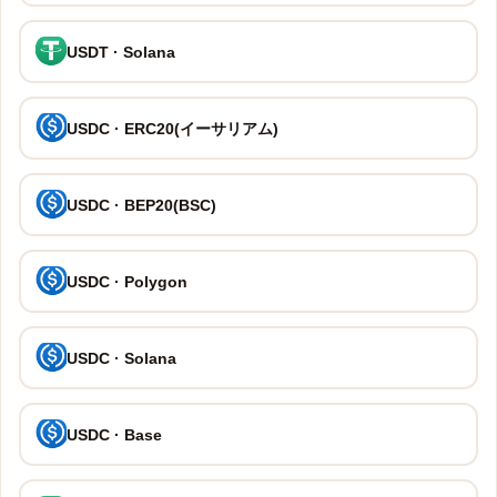
USDT · Solana
USDC · ERC20(イーサリアム)
USDC · BEP20(BSC)
USDC · Polygon
USDC · Solana
USDC · Base