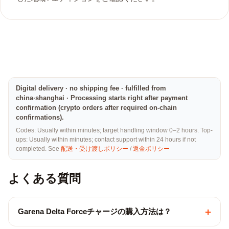
Digital delivery · no shipping fee · fulfilled from
china·shanghai · Processing starts right after payment
confirmation (crypto orders after required on-chain
confirmations).
Codes: Usually within minutes; target handling window 0–2 hours. Top-
ups: Usually within minutes; contact support within 24 hours if not
completed. See
配送・受け渡しポリシー
/
返金ポリシー
よくある質問
+
Garena Delta Forceチャージの購入方法は？