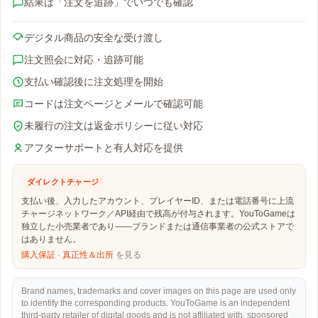
結果は「注文を追跡」でいつでも確認
デジタル商品の安全な受け渡し
注文照会に対応・追跡可能
支払い確認後に注文処理を開始
コードは注文ページとメールで確認可能
未履行の注文は返金ポリシーに従い対応
アフターサポートと有人対応を提供
ダイレクトチャージ
支払い後、入力したアカウント、プレイヤーID、または電話番号に上流
チャージネットワーク／API経由で残高が付与されます。YouToGameは
独立した小売業者であり——ブランドまたは通信事業者の公式ストアで
はありません。
購入保証
·
真正性＆出所
を見る
Brand names, trademarks and cover images on this page are used only
to identify the corresponding products. YouToGame is an independent
third-party retailer of digital goods and is not affiliated with, sponsored