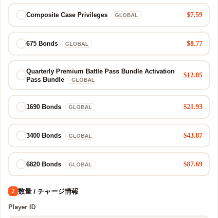
$7.59
Composite Case Privileges
GLOBAL
$8.77
675 Bonds
GLOBAL
Quarterly Premium Battle Pass Bundle Activation
$12.05
Pass Bundle
GLOBAL
$21.93
1690 Bonds
GLOBAL
$43.87
3400 Bonds
GLOBAL
$87.69
6820 Bonds
GLOBAL
数量 / チャージ情報
2
Player ID