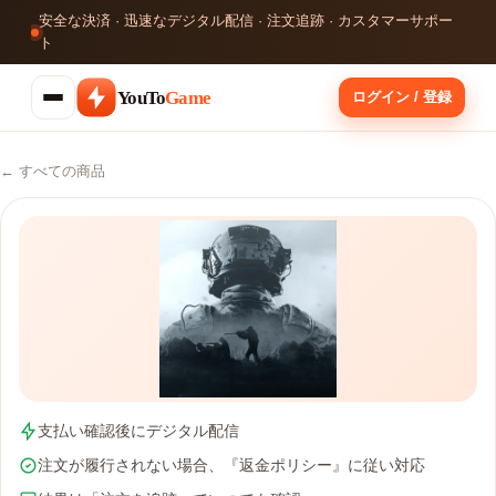
安全な決済 · 迅速なデジタル配信 · 注文追跡 · カスタマーサポー
ト
YouTo
Game
ログイン / 登録
← すべての商品
支払い確認後にデジタル配信
注文が履行されない場合、『返金ポリシー』に従い対応