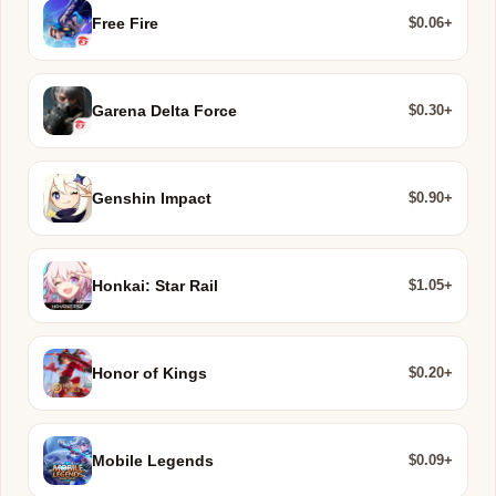
$0.06+
Free Fire
$0.30+
Garena Delta Force
$0.90+
Genshin Impact
$1.05+
Honkai: Star Rail
$0.20+
Honor of Kings
$0.09+
Mobile Legends