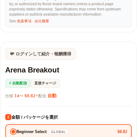
by, or authorized by those brand owners unless a product page
expressly states otherwise. Specifications may come from upstream
suppliers or publicly available manufacturer information.
See
免責事項
·
会社概要
💸 ログインして紹介・報酬獲得
Arena Breakout
⚡ 自動配信
直接チャージ
14
$0.82+
自動
仕様
〜
配信
金額 / パッケージを選択
1
$0.82
Beginner Select
GLOBAL