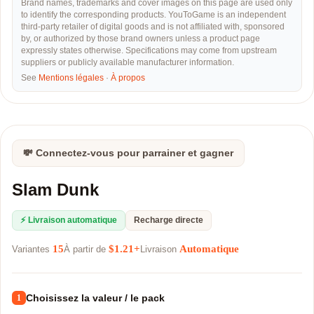
Brand names, trademarks and cover images on this page are used only
to identify the corresponding products. YouToGame is an independent
third-party retailer of digital goods and is not affiliated with, sponsored
by, or authorized by those brand owners unless a product page
expressly states otherwise. Specifications may come from upstream
suppliers or publicly available manufacturer information.
See
Mentions légales
·
À propos
💸 Connectez-vous pour parrainer et gagner
Slam Dunk
⚡ Livraison automatique
Recharge directe
15
$1.21+
Automatique
Variantes
À partir de
Livraison
Choisissez la valeur / le pack
1