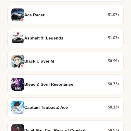
$1.07+
Ace Racer
$1.03+
Asphalt 9: Legends
$0.99+
Black Clover M
$0.73+
Bleach: Soul Resonance
$0.13+
Captain Tsubasa: Ace
$0.93+
Devil May Cry: Peak of Combat