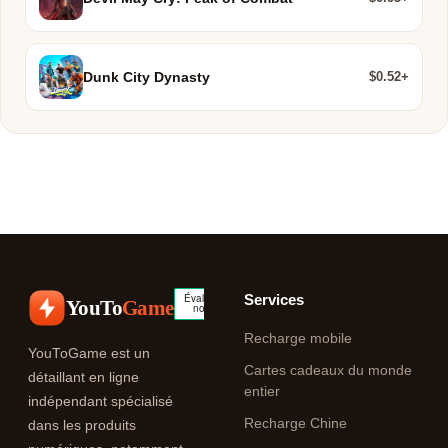
$0.52+
Dunk City Dynasty
Services
YouTo
Game
Recharge mobile
YouToGame est un
Cartes cadeaux du monde
détaillant en ligne
entier
indépendant spécialisé
Recharge Chine
dans les produits