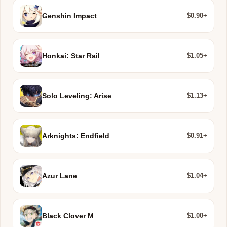
$0.90+
Genshin Impact
$1.05+
Honkai: Star Rail
$1.13+
Solo Leveling: Arise
$0.91+
Arknights: Endfield
$1.04+
Azur Lane
$1.00+
Black Clover M