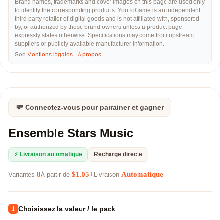
Brand names, trademarks and cover images on this page are used only
to identify the corresponding products. YouToGame is an independent
third-party retailer of digital goods and is not affiliated with, sponsored
by, or authorized by those brand owners unless a product page
expressly states otherwise. Specifications may come from upstream
suppliers or publicly available manufacturer information.
See
Mentions légales
·
À propos
💸 Connectez-vous pour parrainer et gagner
Ensemble Stars Music
⚡ Livraison automatique
Recharge directe
8
$1.05+
Automatique
Variantes
À partir de
Livraison
Choisissez la valeur / le pack
1