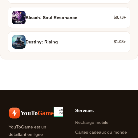
$0.73+
Bleach: Soul Resonance
$1.08+
Destiny: Rising
Services
YouTo
Game
Recharge mobile
YouToGame est un
Cartes cadeaux du monde
détaillant en ligne