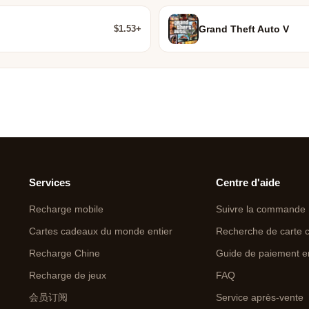
$1.53+
Grand Theft Auto V
Services
Centre d'aide
Recharge mobile
Suivre la commande
Cartes cadeaux du monde entier
Recherche de carte 
Recharge Chine
Guide de paiement e
Recharge de jeux
FAQ
会员订阅
Service après-vente