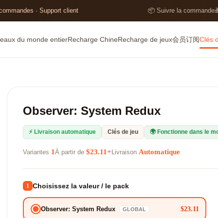
 commandes · Support client
📦 Suivre la commande

eaux du monde entier
Recharge Chine
Recharge de jeux
会员订阅
Clés 
Observer: System Redux
⚡ Livraison automatique
Clés de jeu
🌍 Fonctionne dans le m
1
$23.11+
Automatique
Variantes
À partir de
Livraison
Choisissez la valeur / le pack
1
$23.11
Observer: System Redux
GLOBAL