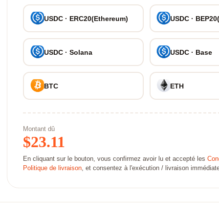
USDC · ERC20(Ethereum)
USDC · BEP20
USDC · Solana
USDC · Base
BTC
ETH
Montant dû
$
23.11
En cliquant sur le bouton, vous confirmez avoir lu et accepté les
Cond
Politique de livraison
, et consentez à l'exécution / livraison immédi