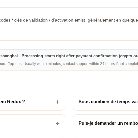
odes / clés de validation / d'activation émis), généralement en quelques 
na·shanghai · Processing starts right after payment confirmation (crypto o
rs. Top-ups: Usually within minutes; contact support within 24 hours if not compl
+
tem Redux ?
Sous combien de temps vais
+
Puis-je demander un remb