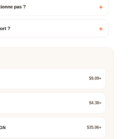
+
ctionne pas ?
+
ort ?
$9.09+
$4.38+
$35.06+
IGN