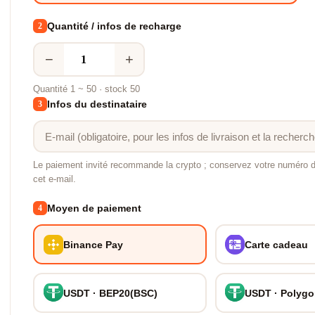
Quantité / infos de recharge
2
−
+
Quantité 1 ~ 50 · stock 50
Infos du destinataire
3
Le paiement invité recommande la crypto ; conservez votre numéro
cet e-mail.
Moyen de paiement
4
Binance Pay
Carte cadeau
USDT · BEP20(BSC)
USDT · Polyg