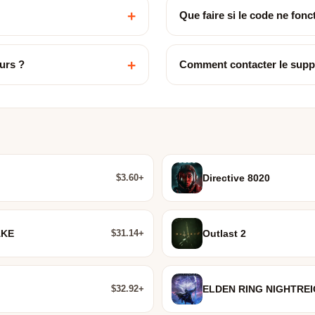
+
Que faire si le code ne fon
+
urs ?
Comment contacter le supp
$3.60+
Directive 8020
$31.14+
AKE
Outlast 2
$32.92+
ELDEN RING NIGHTRE