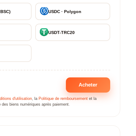
(BSC)
USDC · Polygon
USDT-TRC20
Acheter
itions d'utilisation
, la
Politique de remboursement
et la
ate des biens numériques après paiement.