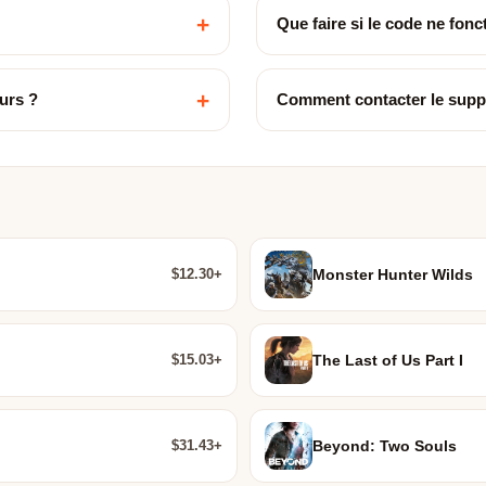
+
Que faire si le code ne fon
+
urs ?
Comment contacter le supp
$12.30+
Monster Hunter Wilds
$15.03+
The Last of Us Part I
$31.43+
Beyond: Two Souls