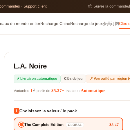
 commandes · Support client
📦 Suivre la commande

eaux du monde entier
Recharge Chine
Recharge de jeux
会员订阅
Clés 
L.A. Noire
⚡ Livraison automatique
Clés de jeu
📍 Verrouillé par région (
1
$5.27+
Automatique
Variantes
À partir de
Livraison
Choisissez la valeur / le pack
1
$5.27
The Complete Edition
GLOBAL