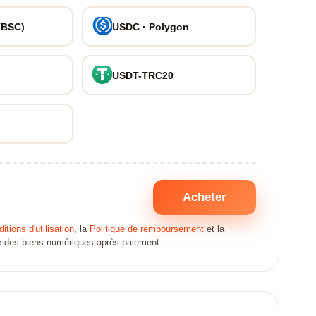
(BSC)
USDC · Polygon
USDT-TRC20
Acheter
itions d'utilisation
, la
Politique de remboursement
et la
ate des biens numériques après paiement.