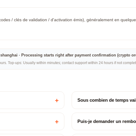
odes / clés de validation / d'activation émis), généralement en quelques 
na·shanghai · Processing starts right after payment confirmation (crypto o
rs. Top-ups: Usually within minutes; contact support within 24 hours if not compl
+
Sous combien de temps vais
+
Puis-je demander un remb