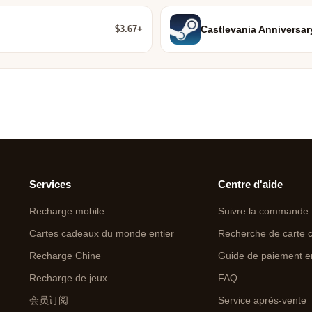
$3.67+
Castlevania Anniversar
Services
Centre d'aide
Recharge mobile
Suivre la commande
Cartes cadeaux du monde entier
Recherche de carte 
Recharge Chine
Guide de paiement e
Recharge de jeux
FAQ
会员订阅
Service après-vente