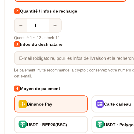
Quantité / infos de recharge
2
−
+
Quantité 1 ~ 12 · stock 12
Infos du destinataire
3
Le paiement invité recommande la crypto ; conservez votre numéro
cet e-mail.
Moyen de paiement
4
Binance Pay
Carte cadeau
USDT · BEP20(BSC)
USDT · Polyg