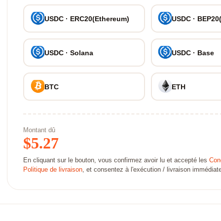
USDC · ERC20(Ethereum)
USDC · BEP20
USDC · Solana
USDC · Base
BTC
ETH
Montant dû
$
5.27
En cliquant sur le bouton, vous confirmez avoir lu et accepté les
Cond
Politique de livraison
, et consentez à l'exécution / livraison immédi