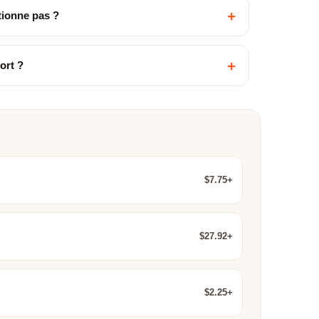
+
ctionne pas ?
+
ort ?
$7.75+
$27.92+
$2.25+