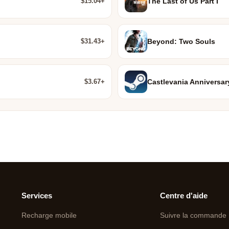
$15.04+
The Last of Us Part I
$31.43+
Beyond: Two Souls
$3.67+
Castlevania Anniversar
Services
Centre d'aide
Recharge mobile
Suivre la commande