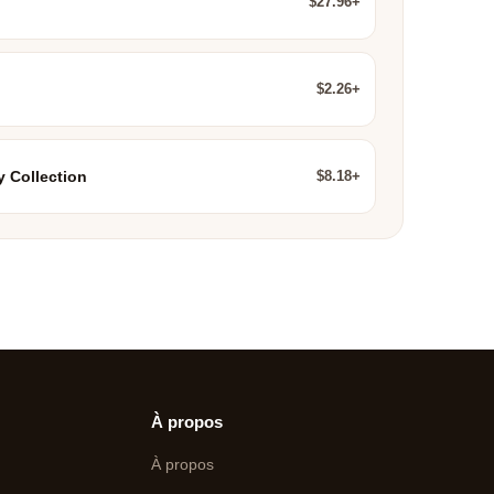
$27.96+
$2.26+
$8.18+
y Collection
À propos
À propos