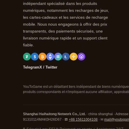
indépendant spécialisé dans les produits
numériques, notamment les recharges de jeux,
les cartes-cadeaux et les services de recharge
mobile. Nous nous engageons à offrir des prix
transparents, des paiements sécurisés, une
livraison numérique rapide et un support client
fiable.
₮
$
₿
Ł
Telegram
X / Twitter
YouToGame est un détaillant tiers indépendant de biens numériques
produits correspondants et n'impliquent aucune affiliation, approbati
Shanghai Haihaitong Network Co., Ltd.
· china·shanghai · Adresse 
91310114MAK0H26D67 · ☎
+86 15611004108
· ✉
mail@youtoga