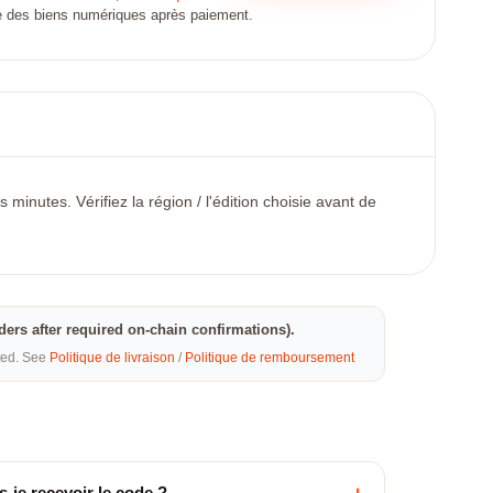
ate des biens numériques après paiement.
minutes. Vérifiez la région / l'édition choisie avant de
rders after required on-chain confirmations).
eted. See
Politique de livraison
/
Politique de remboursement
-je recevoir le code ?