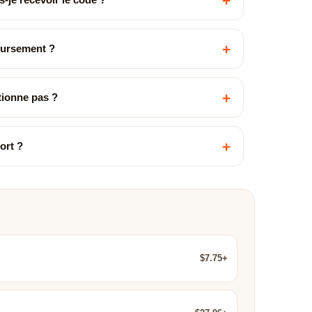
+
+
oursement ?
+
ctionne pas ?
+
ort ?
$7.75+