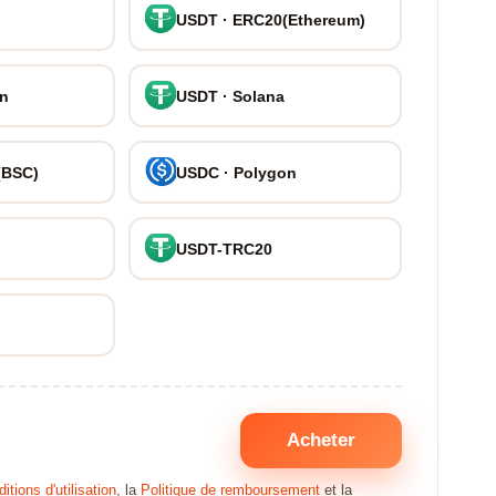
USDT · ERC20(Ethereum)
on
USDT · Solana
(BSC)
USDC · Polygon
USDT-TRC20
Acheter
itions d'utilisation
, la
Politique de remboursement
et la