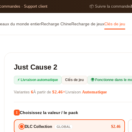
 commandes · Support client
📦 Suivre la commande

eaux du monde entier
Recharge Chine
Recharge de jeux
Clés de jeu
Just Cause 2
⚡ Livraison automatique
Clés de jeu
🌍 Fonctionne dans le m
6
$2.46+
Automatique
Variantes
À partir de
Livraison
Choisissez la valeur / le pack
1
$2.46
DLC Collection
GLOBAL