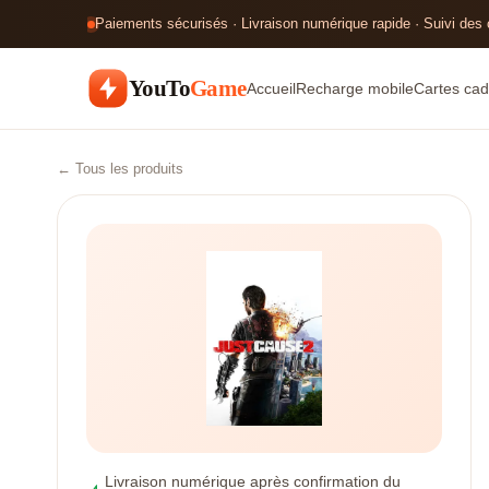
Paiements sécurisés · Livraison numérique rapide · Suivi des
YouTo
Game
Accueil
Recharge mobile
Cartes cad
← Tous les produits
Livraison numérique après confirmation du