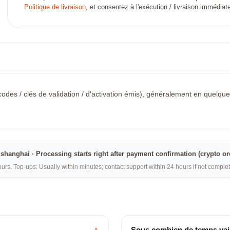
Politique de livraison
, et consentez à l'exécution / livraison immédi
odes / clés de validation / d'activation émis), généralement en quelques 
na·shanghai · Processing starts right after payment confirmation (crypto o
rs. Top-ups: Usually within minutes; contact support within 24 hours if not compl
Sous combien de temps vais