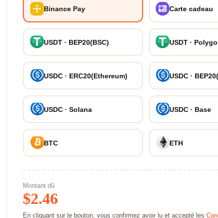
Binance Pay
Carte cadeau
USDT · BEP20(BSC)
USDT · Polyg
USDC · ERC20(Ethereum)
USDC · BEP20
USDC · Solana
USDC · Base
BTC
ETH
Montant dû
$
2.46
En cliquant sur le bouton, vous confirmez avoir lu et accepté les
Cond