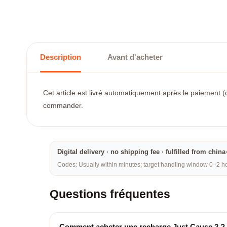
Description
Avant d'acheter
Cet article est livré automatiquement après le paiement (c
commander.
Digital delivery · no shipping fee · fulfilled from chi
Codes: Usually within minutes; target handling window 0–2 hou
Questions fréquentes
Comment acheter une recharge Just Cause 2 ?