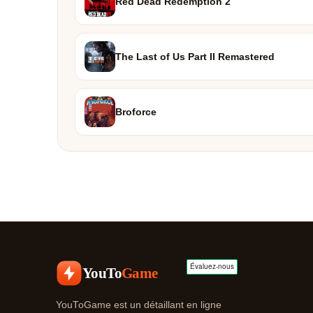
Red Dead Redemption 2
The Last of Us Part II Remastered
Broforce
YouTo
Game
YouToGame est un détaillant en ligne