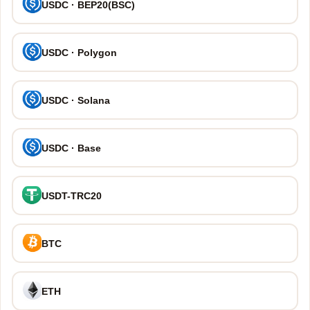
USDC · BEP20(BSC)
USDC · Polygon
USDC · Solana
USDC · Base
USDT-TRC20
BTC
ETH