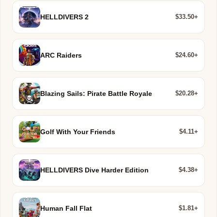
$33.50+
HELLDIVERS 2
$24.60+
ARC Raiders
$20.28+
Blazing Sails: Pirate Battle Royale
$4.11+
Golf With Your Friends
$4.38+
HELLDIVERS Dive Harder Edition
$1.81+
Human Fall Flat