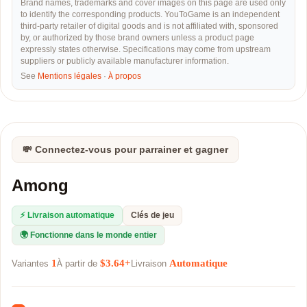
Brand names, trademarks and cover images on this page are used only
to identify the corresponding products. YouToGame is an independent
third-party retailer of digital goods and is not affiliated with, sponsored
by, or authorized by those brand owners unless a product page
expressly states otherwise. Specifications may come from upstream
suppliers or publicly available manufacturer information.
See
Mentions légales
·
À propos
💸 Connectez-vous pour parrainer et gagner
Among
⚡ Livraison automatique
Clés de jeu
🌍 Fonctionne dans le monde entier
1
$3.64+
Automatique
Variantes
À partir de
Livraison