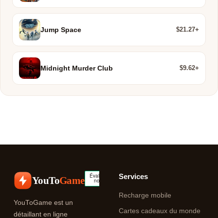
$21.27+
Jump Space
$9.62+
Midnight Murder Club
Services
YouTo
Game
Recharge mobile
YouToGame est un
Cartes cadeaux du monde
détaillant en ligne